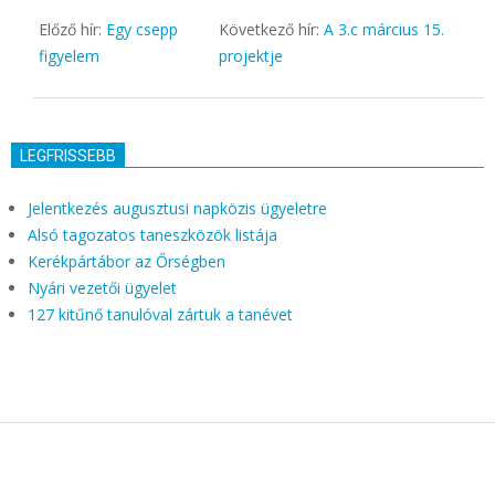
Előző hír:
Egy csepp
Következő hír:
A 3.c március 15.
figyelem
projektje
LEGFRISSEBB
Jelentkezés augusztusi napközis ügyeletre
Alsó tagozatos taneszközök listája
Kerékpártábor az Őrségben
Nyári vezetői ügyelet
127 kitűnő tanulóval zártuk a tanévet