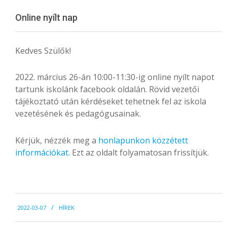
Menu
Online nyílt nap
Kedves Szülők!
2022. március 26-án 10:00-11:30-ig online nyílt napot
tartunk iskolánk facebook oldalán. Rövid vezetői
tájékoztató után kérdéseket tehetnek fel az iskola
vezetésének és pedagógusainak.
Kérjük, nézzék meg a
honlapunkon közzétett
információkat.
Ezt az oldalt folyamatosan frissítjük.
2022-
2022-03-07
HÍREK
03-
07