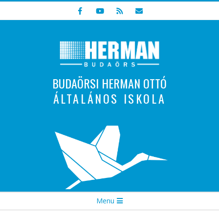
Skip
to
content
BUDAÖRSI HERMAN OTTÓ
ÁLTALÁNOS ISKOLA
Indulunk! Hamarosan újraindul oldalunk!
Secondary
Menu
Navigation