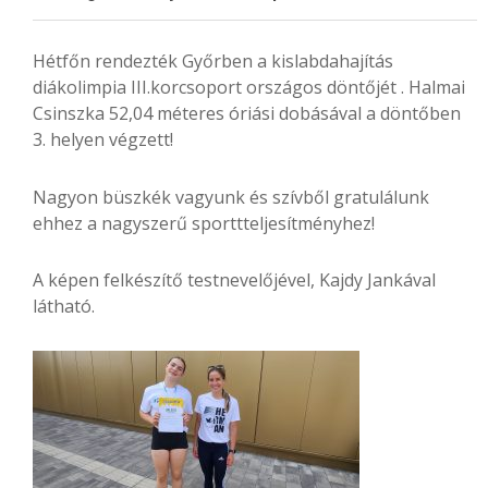
Hétfőn rendezték Győrben a kislabdahajítás
diákolimpia III.korcsoport országos döntőjét . Halmai
Csinszka 52,04 méteres óriási dobásával a döntőben
3. helyen végzett!
Nagyon büszkék vagyunk és szívből gratulálunk
ehhez a nagyszerű sporttteljesítményhez!
A képen felkészítő testnevelőjével, Kajdy Jankával
látható.