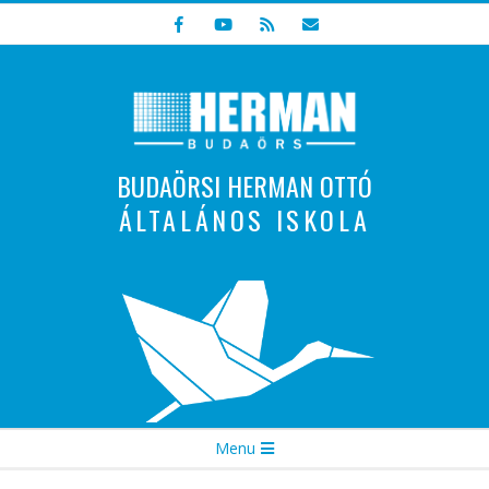
Skip
to
content
BUDAÖRSI HERMAN OTTÓ
ÁLTALÁNOS ISKOLA
Indulunk! Hamarosan újraindul oldalunk!
Secondary
Menu
Navigation