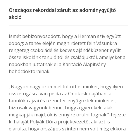
Menu
Országos rekorddal zárult az adománygyűjtő
akció
Ismét bebizonyosodott, hogy a Herman szív együtt
dobog: a tanév elején meghirdetett felhívásunkra
rengeteg csokoládé és kedves ajándéküzenet gyűlt
össze iskolánk tanulóitól és családjuktól, amelyeket a
napokban juttatnak el a Karitáció Alapítvány
bohócdoktorainak.
„Nagyon nagy örömmel töltött el minket, hogy ilyen
összefogásra van példa az Önök iskolájában, a
tanulók rajzai és üzenetei lenyűgöztek minket is,
biztosak vagyunk benne, hogy a gyerekek, akik
megkapják majd, ők is ennyire örülni fognak.”-fejezte
ki háláját Polyák Dóra projektvezető, aki azt is
elárulta, hogy országos szinten nem volt még ekkora