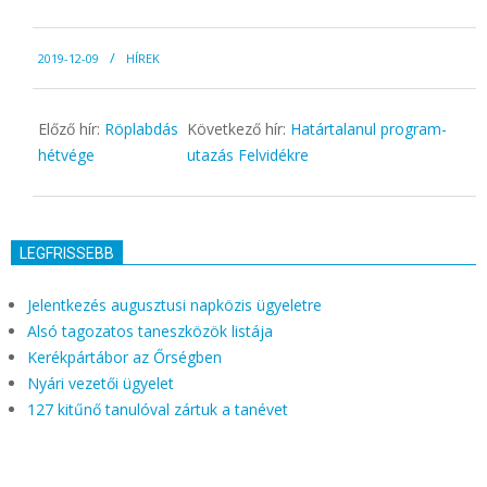
2019-
2019-12-09
HÍREK
12-
09
Előző hír:
Röplabdás
Következő hír:
Határtalanul program-
hétvége
utazás Felvidékre
LEGFRISSEBB
Jelentkezés augusztusi napközis ügyeletre
Alsó tagozatos taneszközök listája
Kerékpártábor az Őrségben
Nyári vezetői ügyelet
127 kitűnő tanulóval zártuk a tanévet