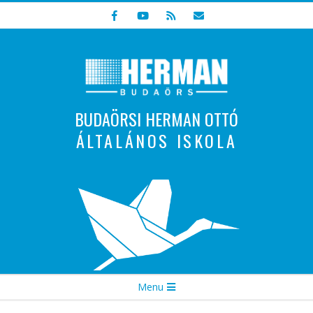
Skip
to
content
BUDAÖRSI HERMAN OTTÓ
ÁLTALÁNOS ISKOLA
Indulunk! Hamarosan újraindul oldalunk!
Secondary
Menu
Navigation