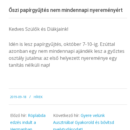
Menu
Őszi papírgyűjtés nem mindennapi nyereményért
Kedves Szülők és Diákjaink!
Idén is lesz papírgyűjtés, október 7-10-ig. Ezúttal
azonban egy nem mindennapi ajándék lesz a győztes
osztály jutalma: az első helyezett nyereménye egy
tanítás nélküli nap!
2019-
2019-09-18
HÍREK
09-
18
Előző hír:
Röplabda
Következő hír:
Gyere velünk
edzés indult a
Ausztriába! Gyakorold és bővítsd
Hermanban
nyelvtudásodat!