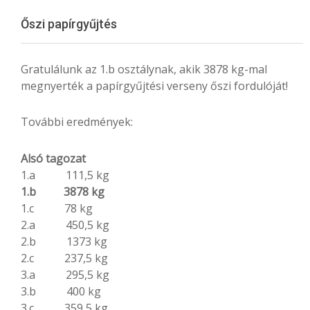
Menu
Őszi papírgyűjtés
Gratulálunk az 1.b osztálynak, akik 3878 kg-mal
megnyerték a papírgyűjtési verseny őszi fordulóját!
További eredmények:
Alsó tagozat
1.a 111,5 kg
1.b 3878 kg
1.c 78 kg
2.a 450,5 kg
2.b 1373 kg
2.c 237,5 kg
3.a 295,5 kg
3.b 400 kg
3.c 359,5 kg