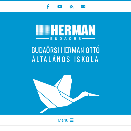
Skip
to
content
BUDAÖRSI HERMAN OTTÓ
ÁLTALÁNOS ISKOLA
Indulunk! Hamarosan újraindul oldalunk!
Secondary
Menu
Navigation