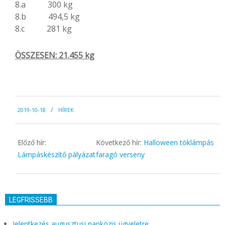
8.a 300 kg
8.b 494,5 kg
8.c 281 kg
ÖSSZESEN: 21.455 kg
2019-
2019-10-18
HÍREK
10-
18
Előző hír:
Következő hír:
Halloween töklámpás
Lámpáskészítő pályázat
faragó verseny
LEGFRISSEBB
Jelentkezés augusztusi napközis ügyeletre