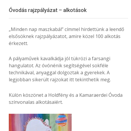
Menu
Óvodás rajzpályázat – alkotások
„Minden nap maszkabál” címmel hirdettünk a leendő
elsősöknek rajzpályázatot, amire közel 100 alkotás
érkezett.
A pályaművek kavalkádja jól tükrözi a farsangi
hangulatot. Az óvónénik segítségével sokféle
technikával, anyaggal dolgoztak a gyerekek. A
legjobban sikerült rajzokat itt tekinthetik meg.
Külön köszönet a Holdfény és a Kamaraerdei Óvoda
színvonalas alkotásaiért.