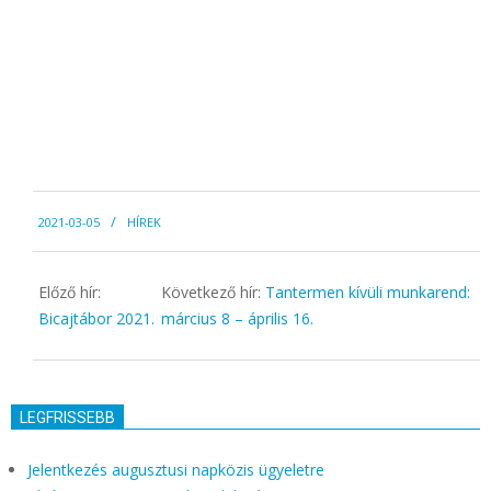
2021-
2021-03-05
HÍREK
03-
05
Előző hír:
Következő hír:
Tantermen kívüli munkarend:
Bicajtábor 2021.
március 8 – április 16.
LEGFRISSEBB
Jelentkezés augusztusi napközis ügyeletre