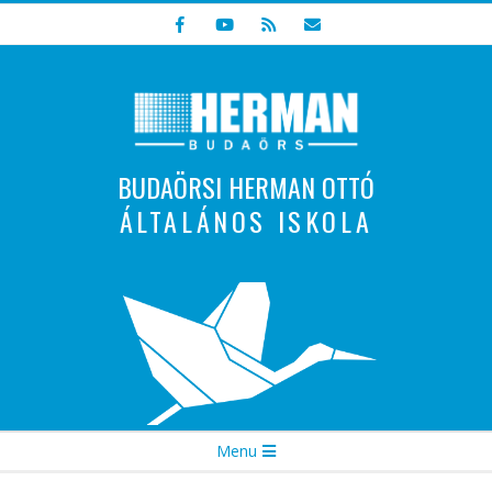
Skip
to
content
BUDAÖRSI HERMAN OTTÓ
ÁLTALÁNOS ISKOLA
Indulunk! Hamarosan újraindul oldalunk!
Secondary
Menu
Navigation