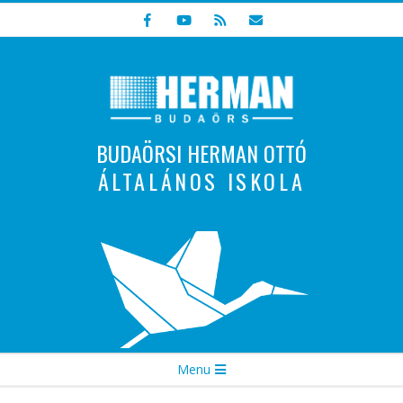
Skip
to
content
BUDAÖRSI HERMAN OTTÓ
ÁLTALÁNOS ISKOLA
Indulunk! Hamarosan újraindul oldalunk!
Secondary
Menu
Navigation