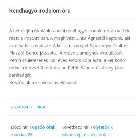
Menu
Rendhagyó irodalom óra
A hét elején iskolánk tanulói rendhagyó irodalomórán vettek
részt a PostArt-ban. A meghívást Linka Ágnestől kaptunk, aki
az előadást rendezte. A két címszerepet Siposhegyi Zsolt és
Plaszkó Bence játszotta. A műsor, amelynek aktualitását
Petőfi születésének 200 éves évfordulója adta, a két költő
művein keresztül mutatta be Petőfi Sándor és Arany János
barátságát.
Köszönjük a színvonalas előadást!
2022-
2022-03-24
HÍREK
03-
24
Előző hír:
Fogadó órák
Következő hír:
Folytatódik
március 28.
udvarszépítési akciónk