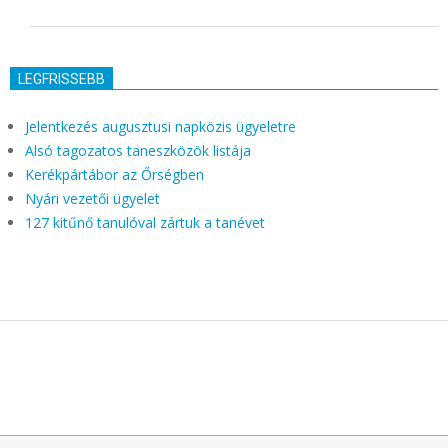
LEGFRISSEBB
Jelentkezés augusztusi napközis ügyeletre
Alsó tagozatos taneszközök listája
Kerékpártábor az Őrségben
Nyári vezetői ügyelet
127 kitűnő tanulóval zártuk a tanévet