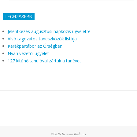
LEGFRISSEBB
Jelentkezés augusztusi napközis ügyeletre
Alsó tagozatos taneszközök listája
Kerékpártábor az Őrségben
Nyári vezetői ügyelet
127 kitűnő tanulóval zártuk a tanévet
©2026 Herman Budaörs