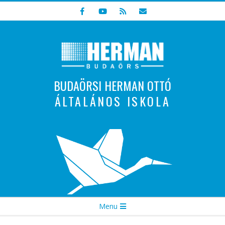
Skip
to
content
BUDAÖRSI HERMAN OTTÓ
ÁLTALÁNOS ISKOLA
Indulunk! Hamarosan újraindul oldalunk!
Secondary
Menu
Navigation