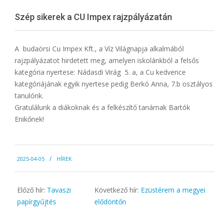
Menu
Szép sikerek a CU Impex rajzpályázatán
A budaörsi Cu Impex Kft., a Víz Világnapja alkalmából
rajzpályázatot hirdetett meg, amelyen iskolánkból a felsős
kategória nyertese: Nádasdi Virág 5. a, a Cu kedvence
kategóriájának egyik nyertese pedig Berkó Anna, 7.b osztályos
tanulónk.
Gratulálunk a diákoknak és a felkészítő tanárnak Bartók
Enikőnek!
2025-
2025-04-05
HÍREK
04-
05
Előző hír:
Tavaszi
Következő hír:
Ezüstérem a megyei
papírgyűjtés
elődöntőn