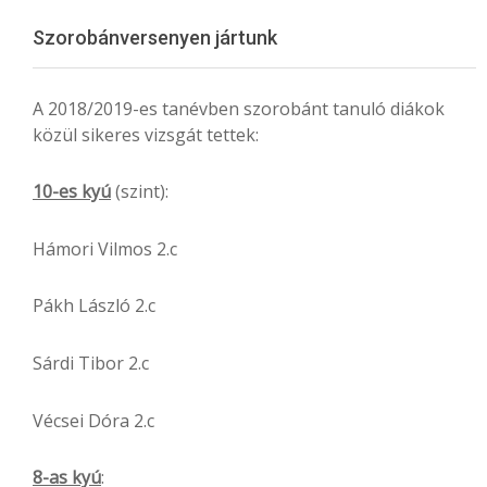
Menu
Szorobánversenyen jártunk
A 2018/2019-es tanévben szorobánt tanuló diákok
közül sikeres vizsgát tettek:
10-es kyú
(szint):
Hámori Vilmos 2.c
Pákh László 2.c
Sárdi Tibor 2.c
Vécsei Dóra 2.c
8-as kyú
: