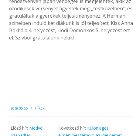
rendezvényen japán vendégek is megjelentek, akik az
ötödikesek versenyét figyelték meg „testközelben”, és
gratuláltak a gyerekek teljesítményéhez. A Herman
színeiben induló két diákunk is jól teljesített: Kiss Anna
Borbála 4. helyezést, Hódi Domonkos 5. helyezést ért
el. Szívből gratulálunk nekik!
2019-
2019-05-05
HÍREK
05-
05
Előző hír:
Medve
Következő hír:
Különleges
Szabadtéri
élménybeszámoló az idei német