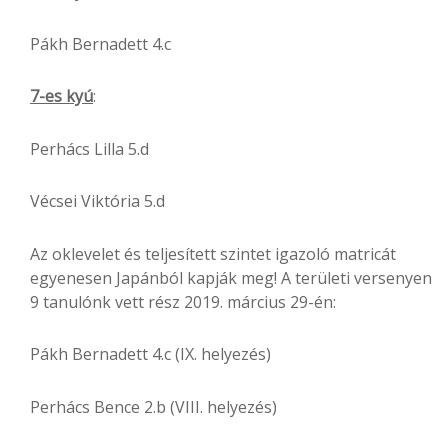
Pákh Bernadett 4.c
7-es kyú
:
Perhács Lilla 5.d
Vécsei Viktória 5.d
Az oklevelet és teljesített szintet igazoló matricát
egyenesen Japánból kapják meg! A területi versenyen
9 tanulónk vett rész 2019. március 29-én:
Pákh Bernadett 4.c (IX. helyezés)
Perhács Bence 2.b (VIII. helyezés)