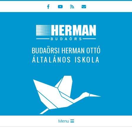
Skip
to
content
BUDAÖRSI HERMAN OTTÓ
ÁLTALÁNOS ISKOLA
Indulunk! Hamarosan újraindul oldalunk!
Secondary
Menu
Navigation