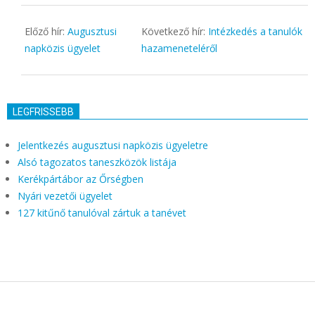
26
Előző hír:
Augusztusi
Következő hír:
Intézkedés a tanulók
napközis ügyelet
hazameneteléről
LEGFRISSEBB
Jelentkezés augusztusi napközis ügyeletre
Alsó tagozatos taneszközök listája
Kerékpártábor az Őrségben
Nyári vezetői ügyelet
127 kitűnő tanulóval zártuk a tanévet