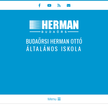
Skip
to
content
BUDAÖRSI HERMAN OTTÓ
ÁLTALÁNOS ISKOLA
Indulunk! Hamarosan újraindul oldalunk!
Secondary
Menu
Navigation