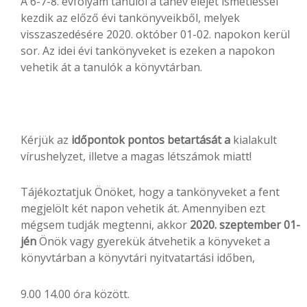
A 6-7-8. évfolyam tanulói a tanév elejét ismétléssel
kezdik az előző évi tankönyveikből, melyek
visszaszedésére 2020. október 01-02. napokon kerül
sor. Az idei évi tankönyveket is ezeken a napokon
vehetik át a tanulók a könyvtárban.
Kérjük az
időpontok
pontos
betartását
a
kialakult
vírushelyzet, illetve a magas létszámok miatt!
Tájékoztatjuk Önöket, hogy a tankönyveket a fent
megjelölt két napon vehetik át. Amennyiben ezt
mégsem tudják megtenni, akkor
2020. szeptember 01-
jén
Önök vagy gyerekük átvehetik a könyveket a
könyvtárban a könyvtári nyitvatartási időben,
9.00 14.00 óra között.