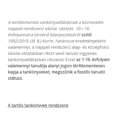
A
terítésmentes tankönyvellátásnak a köznevelés
nappali rendszerű iskolai oktatás 10—16.
évfolyamaira történő kiterjesztéséről
szóló
1092/2019. (III. 8.) Korm. határozat
eredményeként
valamennyi, a nappali rendszerű alap- és középfokú
iskolai oktatásban részt vevő tanuló ingyenes
tankönyvellátásban részesül. Ezzel
az
1-16. évfolyam
valamennyi tanulója alanyi jogon térítésmentesen
kapja a tankönyveket, megszűnik a fizetős tanulói
státusz.
A tartós tankönvvek rendszere: