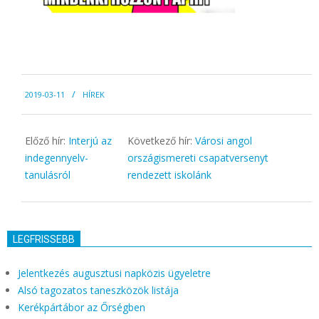
2019-
2019-03-11
HÍREK
03-
11
Előző hír:
Interjú az
Következő hír:
Városi angol
indegennyelv-
országismereti csapatversenyt
tanulásról
rendezett iskolánk
LEGFRISSEBB
Jelentkezés augusztusi napközis ügyeletre
Alsó tagozatos taneszközök listája
Kerékpártábor az Őrségben