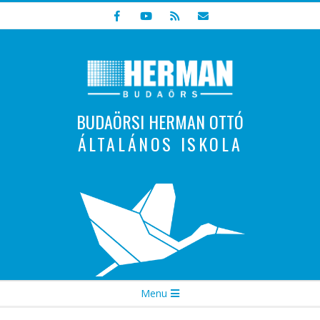
Skip
to
content
BUDAÖRSI HERMAN OTTÓ
ÁLTALÁNOS ISKOLA
Indulunk! Hamarosan újraindul oldalunk!
Secondary
Menu
Navigation