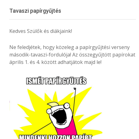
Menu
Tavaszi papírgyűjtés
Kedves Szülők és diákjaink!
Ne feledjétek, hogy közeleg a papírgyűjtési verseny
második-tavaszi-fordulója! Az összegyűjtött papírokat
április 1. és 4. között adhatjátok majd le!