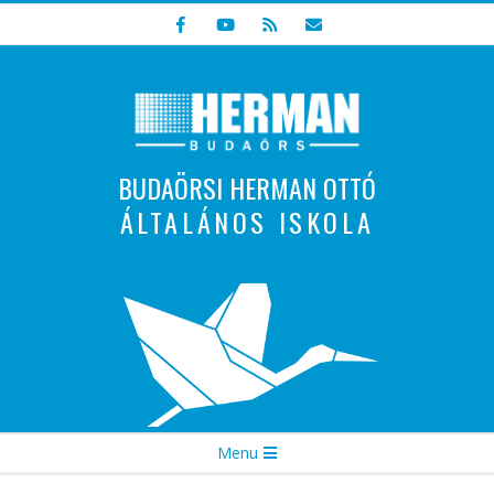
Skip
to
content
BUDAÖRSI HERMAN OTTÓ
ÁLTALÁNOS ISKOLA
Indulunk! Hamarosan újraindul oldalunk!
Secondary
Menu
Navigation