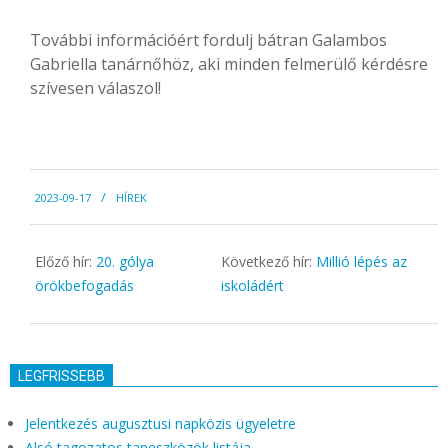
További információért fordulj bátran Galambos
Gabriella tanárnőhöz, aki minden felmerülő kérdésre
szívesen válaszol!
2023-
2023-09-17
HÍREK
09-
17
Előző hír:
20. gólya
Következő hír:
Millió lépés az
örökbefogadás
iskoládért
LEGFRISSEBB
Jelentkezés augusztusi napközis ügyeletre
Alsó tagozatos taneszközök listája