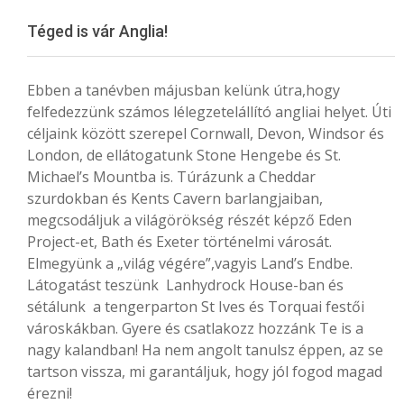
Menu
Téged is vár Anglia!
Ebben a tanévben májusban kelünk útra,hogy
felfedezzünk számos lélegzetelállító angliai helyet. Úti
céljaink között szerepel Cornwall, Devon, Windsor és
London, de ellátogatunk Stone Hengebe és St.
Michael’s Mountba is. Túrázunk a Cheddar
szurdokban és Kents Cavern barlangjaiban,
megcsodáljuk a világörökség részét képző Eden
Project-et, Bath és Exeter történelmi városát.
Elmegyünk a „világ végére”,vagyis Land’s Endbe.
Látogatást teszünk Lanhydrock House-ban és
sétálunk a tengerparton St Ives és Torquai festői
városkákban. Gyere és csatlakozz hozzánk Te is a
nagy kalandban! Ha nem angolt tanulsz éppen, az se
tartson vissza, mi garantáljuk, hogy jól fogod magad
érezni!