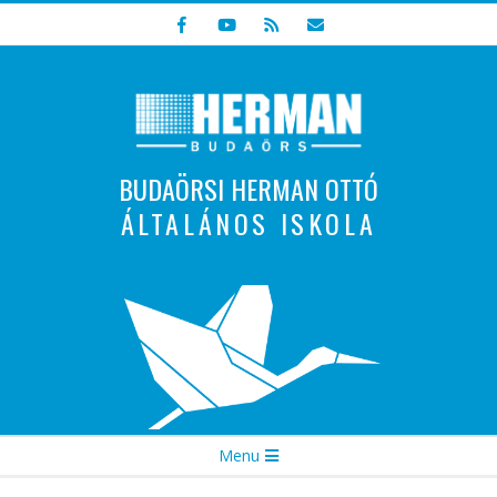
Skip
to
content
BUDAÖRSI HERMAN OTTÓ
ÁLTALÁNOS ISKOLA
Indulunk! Hamarosan újraindul oldalunk!
Secondary
Menu
Navigation