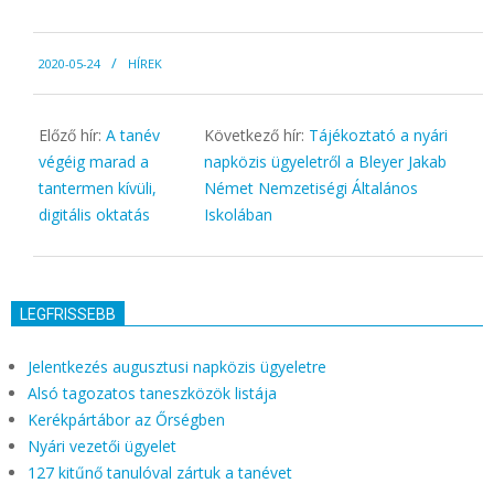
2020-
2020-05-24
HÍREK
05-
24
Előző hír:
A tanév
Következő hír:
Tájékoztató a nyári
végéig marad a
napközis ügyeletről a Bleyer Jakab
tantermen kívüli,
Német Nemzetiségi Általános
digitális oktatás
Iskolában
LEGFRISSEBB
Jelentkezés augusztusi napközis ügyeletre
Alsó tagozatos taneszközök listája
Kerékpártábor az Őrségben
Nyári vezetői ügyelet
127 kitűnő tanulóval zártuk a tanévet