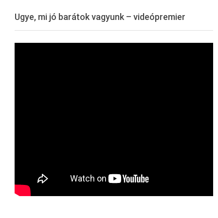
Menu
Ugye, mi jó barátok vagyunk – videópremier