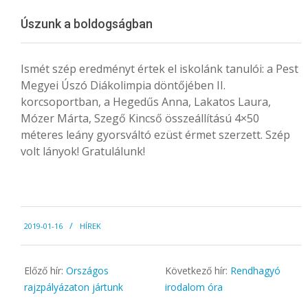
Menu
Úszunk a boldogságban
Ismét szép eredményt értek el iskolánk tanulói: a Pest
Megyei Úszó Diákolimpia döntőjében II.
korcsoportban, a Hegedűs Anna, Lakatos Laura,
Mózer Márta, Szegő Kincső összeállítású 4×50
méteres leány gyorsváltó ezüst érmet szerzett. Szép
volt lányok! Gratulálunk!
2019-
2019-01-16
HÍREK
01-
16
Előző hír:
Országos
Következő hír:
Rendhagyó
rajzpályázaton jártunk
irodalom óra