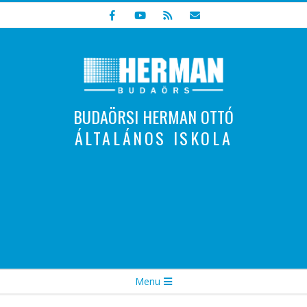
Skip
to
content
BUDAÖRSI HERMAN OTTÓ
ÁLTALÁNOS ISKOLA
Indulunk! Hamarosan újraindul oldalunk!
Secondary
Menu
Navigation