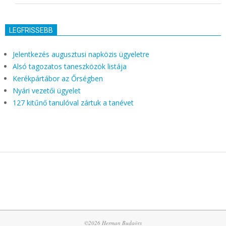
LEGFRISSEBB
Jelentkezés augusztusi napközis ügyeletre
Alsó tagozatos taneszközök listája
Kerékpártábor az Őrségben
Nyári vezetői ügyelet
127 kitűnő tanulóval zártuk a tanévet
©2026 Herman Budaörs