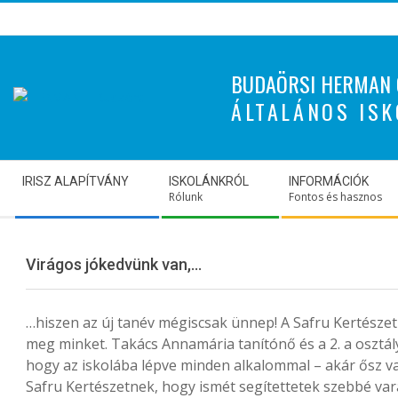
Skip
to
content
BUDAÖRSI HERMAN 
ÁLTALÁNOS ISK
Secondary
IRISZ ALAPÍTVÁNY
ISKOLÁNKRÓL
INFORMÁCIÓK
Navigation
Rólunk
Fontos és hasznos
Menu
Virágos jókedvünk van,…
…hiszen az új tanév mégiscsak ünnep! A Safru Kertészet
meg minket. Takács Annamária tanítónő és a 2. a osztály 
hogy az iskolába lépve minden alkalommal – akár ősz va
Safru Kertészetnek, hogy ismét segítettetek szebbé vará