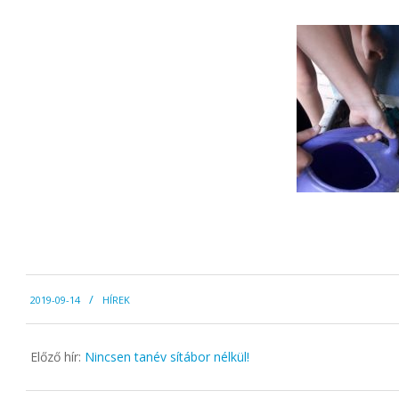
2019-
2019-09-14
HÍREK
09-
14
Előző hír:
Nincsen tanév sítábor nélkül!