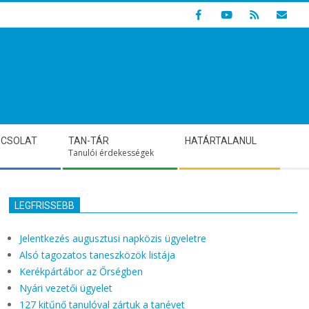
Indulunk! Hamarosan újraindul oldalunk!
PCSOLAT
TAN-TÁR
HATÁRTALANUL
Tanulói érdekességek
LEGFRISSEBB
Jelentkezés augusztusi napközis ügyeletre
Alsó tagozatos taneszközök listája
Kerékpártábor az Őrségben
Nyári vezetői ügyelet
127 kitűnő tanulóval zártuk a tanévet