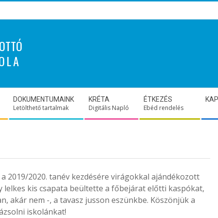
OTTÓ
OLA
DOKUMENTUMAINK
KRÉTA
ÉTKEZÉS
KA
Letölthető tartalmak
Digitális Napló
Ebéd rendelés
 a 2019/2020. tanév kezdésére virágokkal ajándékozott
lelkes kis csapata beültette a főbejárat előtti kaspókat,
n, akár nem -, a tavasz jusson eszünkbe. Köszönjük a
zsolni iskolánkat!