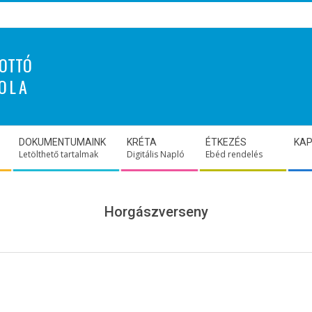
OTTÓ
OLA
DOKUMENTUMAINK
KRÉTA
ÉTKEZÉS
KA
Letölthető tartalmak
Digitális Napló
Ebéd rendelés
Horgászverseny