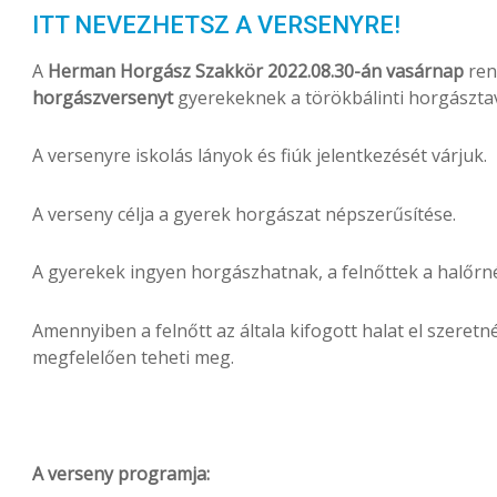
ITT NEVEZHETSZ A VERSENYRE!
A
Herman Horgász Szakkör 2022.08.30-án vasárnap
ren
horgászversenyt
gyerekeknek a törökbálinti horgászta
A versenyre iskolás lányok és fiúk jelentkezését várjuk.
A verseny célja a gyerek horgászat népszerűsítése.
A gyerekek ingyen horgászhatnak, a felnőttek a halőrné
Amennyiben a felnőtt az általa kifogott halat el szeretn
megfelelően teheti meg.
A verseny programja: