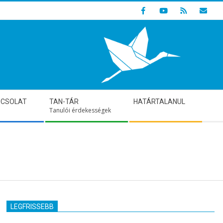
Indulunk! Hamarosan újraindul oldalunk!
PCSOLAT
TAN-TÁR
HATÁRTALANUL
Tanulói érdekességek
LEGFRISSEBB