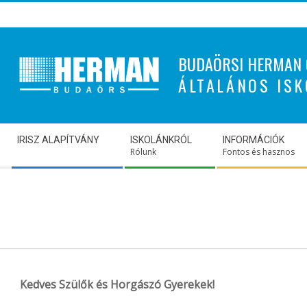
Skip
to
content
BUDAÖRSI HERMAN 
ÁLTALÁNOS ISK
Secondary
IRISZ ALAPÍTVÁNY
ISKOLÁNKRÓL
INFORMÁCIÓK
Navigation
Rólunk
Fontos és hasznos
Menu
Kedves Szülők és Horgászó Gyerekek!