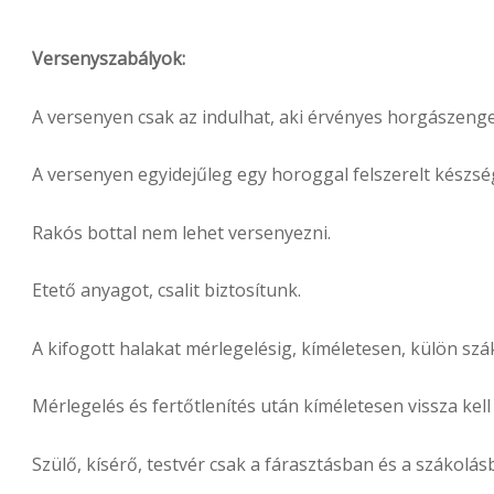
Versenyszabályok:
A versenyen csak az indulhat, aki érvényes horgászenged
A versenyen egyidejűleg egy horoggal felszerelt készsé
Rakós bottal nem lehet versenyezni.
Etető anyagot, csalit biztosítunk.
A kifogott halakat mérlegelésig, kíméletesen, külön szá
Mérlegelés és fertőtlenítés után kíméletesen vissza kell
Szülő, kísérő, testvér csak a fárasztásban és a szákolás