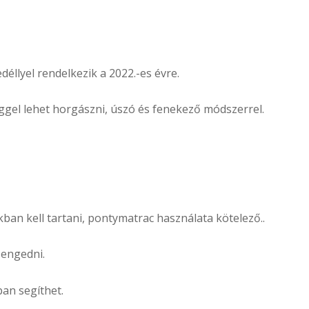
éllyel rendelkezik a 2022.-es évre.
ggel lehet horgászni, úszó és fenekező módszerrel.
kban kell tartani, pontymatrac használata kötelező..
 engedni.
ban segíthet.