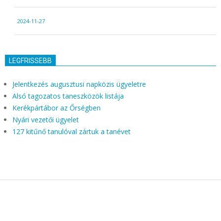
2024-
2024-11-27
11-
27
LEGFRISSEBB
Jelentkezés augusztusi napközis ügyeletre
Alsó tagozatos taneszközök listája
Kerékpártábor az Őrségben
Nyári vezetői ügyelet
127 kitűnő tanulóval zártuk a tanévet