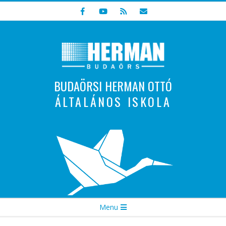
Skip
to
content
BUDAÖRSI HERMAN OTTÓ
ÁLTALÁNOS ISKOLA
Indulunk! Hamarosan újraindul oldalunk!
Secondary
Menu
Navigation