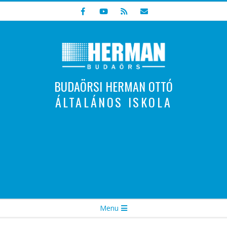
Skip
to
content
BUDAÖRSI HERMAN OTTÓ
ÁLTALÁNOS ISKOLA
Indulunk! Hamarosan újraindul oldalunk!
Secondary
Menu
Navigation