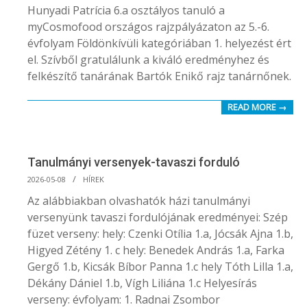
05-
Hunyadi Patrícia 6.a osztályos tanuló a
09
myCosmofood országos rajzpályázaton az 5.-6.
évfolyam Földönkívüli kategóriában 1. helyezést ért
el. Szívből gratulálunk a kiváló eredményhez és
felkészítő tanárának Bartók Enikő rajz tanárnőnek.
READ MORE →
Tanulmányi versenyek-tavaszi forduló
2026-
2026-05-08
HÍREK
05-
Az alábbiakban olvashatók házi tanulmányi
08
versenyünk tavaszi fordulójának eredményei: Szép
füzet verseny: hely: Czenki Otília 1.a, Jócsák Ajna 1.b,
Higyed Zétény 1. c hely: Benedek András 1.a, Farka
Gergő 1.b, Kicsák Bíbor Panna 1.c hely Tóth Lilla 1.a,
Dékány Dániel 1.b, Vígh Liliána 1.c Helyesírás
verseny: évfolyam: 1. Radnai Zsombor