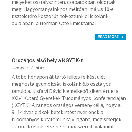
melyeket osztályszinten, csapatokban oldottak
meg. Hagyományainkhoz méltóan, május 10-e
tiszteletére koszorút helyeztünk el iskolánk
aulájában, a Herman Ottó Emlékfalnál.
READ MORE →
Országos első hely a KGYTK-n
2026-
2026-05-12
HÍREK
05-
A több hónapon át tartó lelkes felkészülés
12
meghozta gyümölcsét: iskolánk 6.b osztályos
tanulója, Kisfalvi Dávid kiemelkedő sikert ért el a
XXIV. Kutató Gyerekek Tudományos Konferenciáján
(KGYTK). A rangos országos verseny célja, hogy a
9–14 éves diákok betekintést nyerjenek a
tudományos kutatómunka világába, megismerjék
az önálló ismeretszerzés módszereit, valamint