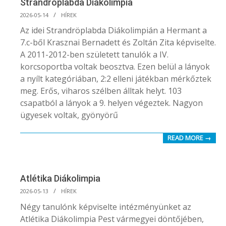
Strandröplabda Diákolimpia
2026-
2026-05-14
HÍREK
05-
Az idei Strandröplabda Diákolimpián a Hermant a
14
7.c-ből Krasznai Bernadett és Zoltán Zita képviselte.
A 2011-2012-ben született tanulók a IV.
korcsoportba voltak beosztva. Ezen belül a lányok
a nyílt kategóriában, 2:2 elleni játékban mérkőztek
meg. Erős, viharos szélben álltak helyt. 103
csapatból a lányok a 9. helyen végeztek. Nagyon
ügyesek voltak, gyönyörű
READ MORE →
Atlétika Diákolimpia
2026-
2026-05-13
HÍREK
05-
Négy tanulónk képviselte intézményünket az
13
Atlétika Diákolimpia Pest vármegyei döntőjében,