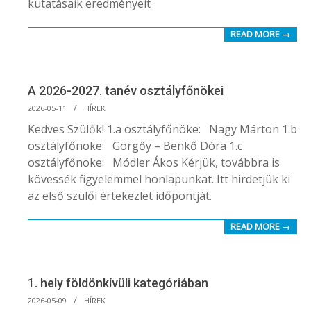
kutatásaik eredményeit
READ MORE →
A 2026-2027. tanév osztályfőnökei
2026-
2026-05-11
HÍREK
05-
Kedves Szülők! 1.a osztályfőnöke: Nagy Márton 1.b
11
osztályfőnöke: Görgőy – Benkő Dóra 1.c
osztályfőnöke: Módler Ákos Kérjük, továbbra is
kövessék figyelemmel honlapunkat. Itt hirdetjük ki
az első szülői értekezlet időpontját.
READ MORE →
1. hely földönkívüli kategóriában
2026-
2026-05-09
HÍREK