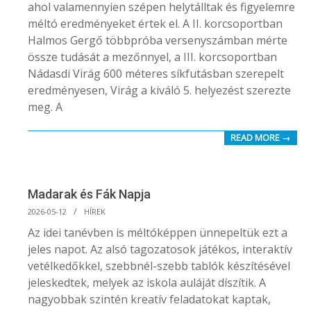
ahol valamennyien szépen helytálltak és figyelemre
méltó eredményeket értek el. A II. korcsoportban
Halmos Gergő többpróba versenyszámban mérte
össze tudását a mezőnnyel, a III. korcsoportban
Nádasdi Virág 600 méteres síkfutásban szerepelt
eredményesen, Virág a kiváló 5. helyezést szerezte
meg. A
READ MORE →
Madarak és Fák Napja
2026-
2026-05-12
HÍREK
05-
Az idei tanévben is méltóképpen ünnepeltük ezt a
12
jeles napot. Az alsó tagozatosok játékos, interaktív
vetélkedőkkel, szebbnél-szebb tablók készítésével
jeleskedtek, melyek az iskola auláját díszítik. A
nagyobbak szintén kreatív feladatokat kaptak,