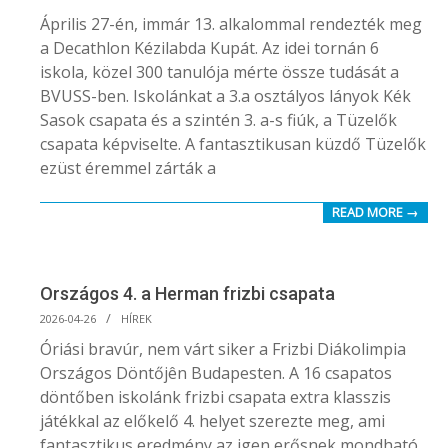
04-
Április 27-én, immár 13. alkalommal rendezték meg
28
a Decathlon Kézilabda Kupát. Az idei tornán 6
iskola, közel 300 tanulója mérte össze tudását a
BVUSS-ben. Iskolánkat a 3.a osztályos lányok Kék
Sasok csapata és a szintén 3. a-s fiúk, a Tüzelők
csapata képviselte. A fantasztikusan küzdő Tüzelők
ezüst éremmel zárták a
READ MORE →
Országos 4. a Herman frizbi csapata
2026-
2026-04-26
HÍREK
04-
Óriási bravúr, nem várt siker a Frizbi Diákolimpia
26
Országos Döntőjên Budapesten. A 16 csapatos
döntőben iskolánk frizbi csapata extra klasszis
játékkal az előkelő 4. helyet szerezte meg, ami
fantasztikus eredmény az igen erősnek mondható