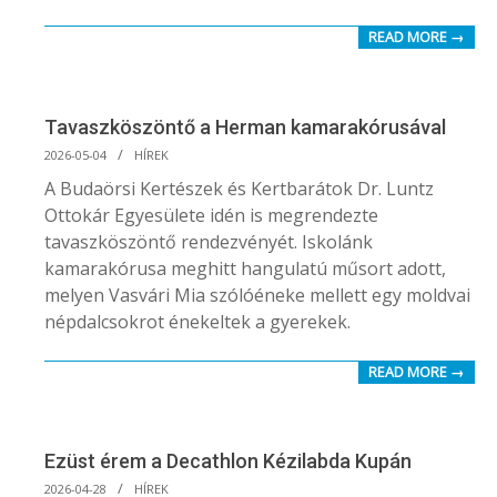
READ MORE →
Tavaszköszöntő a Herman kamarakórusával
2026-
2026-05-04
HÍREK
05-
A Budaörsi Kertészek és Kertbarátok Dr. Luntz
04
Ottokár Egyesülete idén is megrendezte
tavaszköszöntő rendezvényét. Iskolánk
kamarakórusa meghitt hangulatú műsort adott,
melyen Vasvári Mia szólóéneke mellett egy moldvai
népdalcsokrot énekeltek a gyerekek.
READ MORE →
Ezüst érem a Decathlon Kézilabda Kupán
2026-
2026-04-28
HÍREK