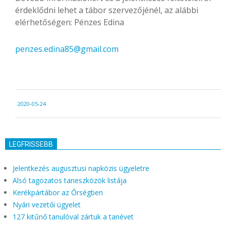
érdeklődni lehet a tábor szervezőjénél, az alábbi
elérhetőségen: Pénzes Edina
penzes.edina85@gmail.com
2020-
2020-05-24
05-
24
LEGFRISSEBB
Jelentkezés augusztusi napközis ügyeletre
Alsó tagozatos taneszközök listája
Kerékpártábor az Őrségben
Nyári vezetői ügyelet
127 kitűnő tanulóval zártuk a tanévet