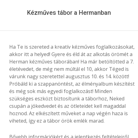
Menu
Kézműves tábor a Hermanban
Ha Te is szereted a kreatív kézműves foglalkozásokat,
akkor itt a helyed! Gyere és éld át az alkotás örömét a
Herman kézműves táborában! Ha már betöltötted a 7.
életévedet, de még nem múltál el 10, akkor Téged is
várunk nagy szeretettel augusztus 10. és 14. között!
Próbáld ki a szappanöntést, az élményalbum készítést
és még sok más egyedi foglalkozást! Minden
szükséges eszközt biztosítunk a táborhoz, Neked
csupán a jókedvedet és az ötleteidet kell magaddal
hoznod. Az elkészített műveket a nap végén haza is
viheted, így ez a tábor örök emlék marad.
Bővebb információkért és a jelentkezés feltételeiről