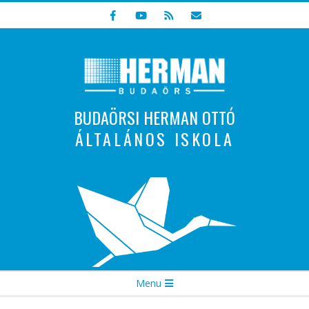
Skip
to
content
BUDAÖRSI HERMAN OTTÓ
ÁLTALÁNOS ISKOLA
Indulunk! Hamarosan újraindul oldalunk!
Secondary
Menu
Navigation