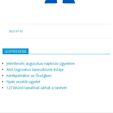
2022-
2022-01-02
01-
02
LEGFRISSEBB
Jelentkezés augusztusi napközis ügyeletre
Alsó tagozatos taneszközök listája
Kerékpártábor az Őrségben
Nyári vezetői ügyelet
127 kitűnő tanulóval zártuk a tanévet