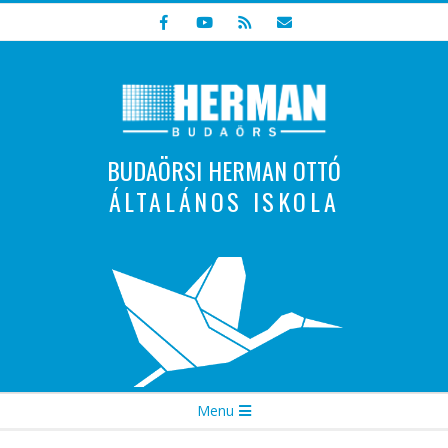
Skip
to
content
BUDAÖRSI HERMAN OTTÓ
ÁLTALÁNOS ISKOLA
Indulunk! Hamarosan újraindul oldalunk!
Secondary
Menu
Navigation