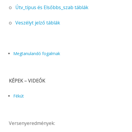
o
Útv_típus és Elsőbbs_szab táblák
o
Veszélyt jelző táblák
Megtanulandó fogalmak
KÉPEK – VIDEÓK
Fékút
Versenyeredmények: