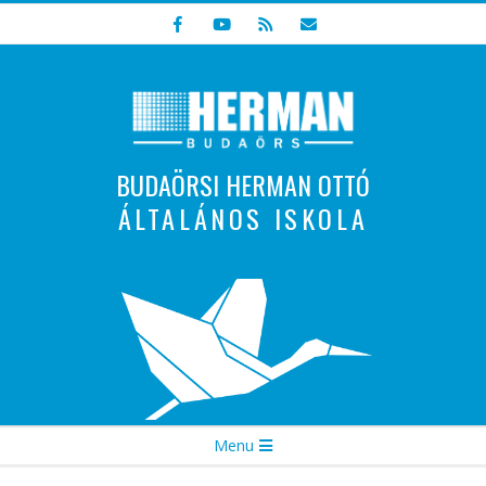
Skip
to
content
BUDAÖRSI HERMAN OTTÓ
ÁLTALÁNOS ISKOLA
Indulunk! Hamarosan újraindul oldalunk!
Secondary
Menu
Navigation