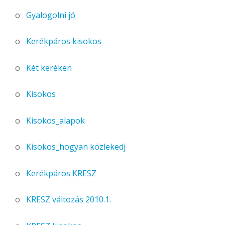
o
Gyalogolni jó
o
Kerékpáros kisokos
o
Két keréken
o
Kisokos
o
Kisokos_alapok
o
Kisokos_hogyan közlekedj
o
Kerékpáros KRESZ
o
KRESZ változás 2010.1.