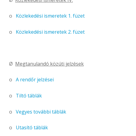
o
Közlekedési ismeretek 1. füzet
o
Közlekedési ismeretek 2. füzet
Ø
Megtanulandó közúti jelzések
o
A rendőr jelzései
o
Tiltó táblák
o
Vegyes további táblák
o
Utasító táblák