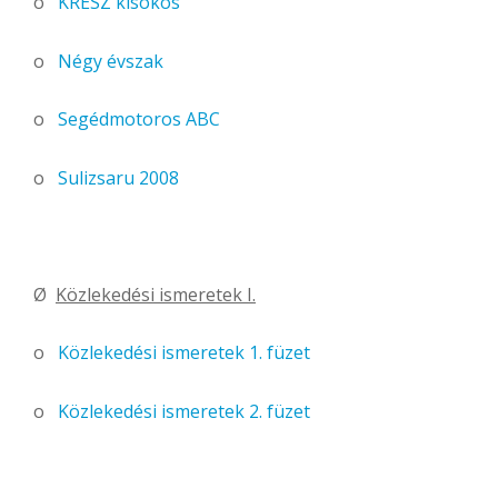
o
KRESZ kisokos
o
Négy évszak
o
Segédmotoros ABC
o
Sulizsaru 2008
Ø
Közlekedési ismeretek I.
o
Közlekedési ismeretek 1. füzet
o
Közlekedési ismeretek 2. füzet