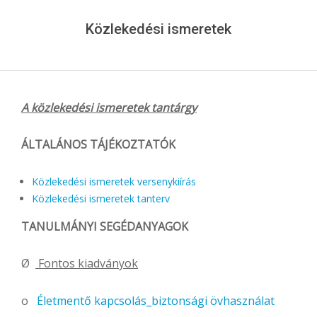
Menu
Közlekedési ismeretek
A közlekedési ismeretek tantárgy
ÁLTALÁNOS TÁJÉKOZTATÓK
Közlekedési ismeretek versenykiírás
Közlekedési ismeretek tanterv
TANULMÁNYI SEGÉDANYAGOK
Ø
Fontos kiadványok
o
Életmentő kapcsolás_biztonsági övhasználat