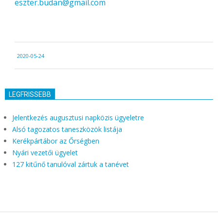
eszter.budan@gmail.com
2020-
2020-05-24
05-
24
LEGFRISSEBB
Jelentkezés augusztusi napközis ügyeletre
Alsó tagozatos taneszközök listája
Kerékpártábor az Őrségben
Nyári vezetői ügyelet
127 kitűnő tanulóval zártuk a tanévet