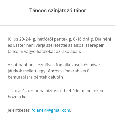
Menu
Táncos színjátszó tábor
Július 20-24-ig, hétfőtől péntekig, 8-16 óráig, Dia néni
és Eszter néni várja szeretettel az alsós, szerepelni,
táncolni vágyó fiatalokat az iskolában.
Az öt napban, kézműves foglalkozások és udvari
játékok mellett, egy táncos színdarab kerül
bemutatásra péntek délután.
Tízórai és uzsonna biztosított, ebédet mindenkinek
hoznia kell.
Jelentkezés:
fdianeni@gmail.com
,