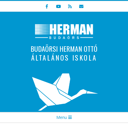
Skip
to
content
BUDAÖRSI HERMAN OTTÓ
ÁLTALÁNOS ISKOLA
Indulunk! Hamarosan újraindul oldalunk!
Secondary
Menu
Navigation