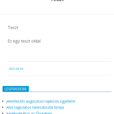
Teszt
Ez egy teszt oldal.
2021-
2021-04-06
04-
06
LEGFRISSEBB
Jelentkezés augusztusi napközis ügyeletre
Alsó tagozatos taneszközök listája
Kerékpártábor az Őrségben