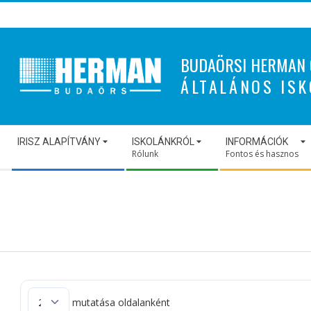
Skip
to
content
BUDAÖRSI HERMAN 
ÁLTALÁNOS ISK
Secondary
IRISZ ALAPÍTVÁNY
ISKOLÁNKRÓL
INFORMÁCIÓK
Navigation
Rólunk
Fontos és hasznos
Menu
mutatása oldalanként