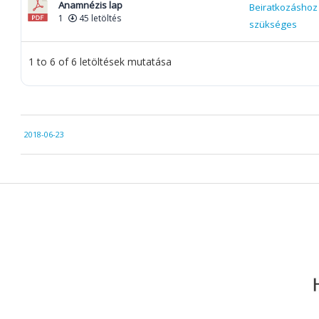
Anamnézis lap
Beiratkozáshoz
1
45 letöltés
szükséges
1 to 6 of 6 letöltések mutatása
2018-
2018-06-23
06-
23