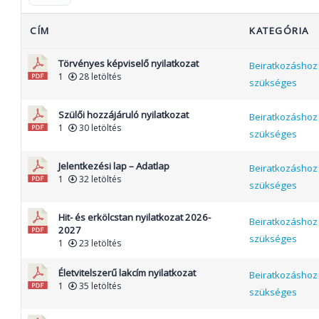
CÍM
KATEGÓRIA
Törvényes képviselő nyilatkozat
Beiratkozáshoz
1
28 letöltés
szükséges
Szülői hozzájáruló nyilatkozat
Beiratkozáshoz
1
30 letöltés
szükséges
Jelentkezési lap – Adatlap
Beiratkozáshoz
1
32 letöltés
szükséges
Hit- és erkölcstan nyilatkozat 2026-
Beiratkozáshoz
2027
szükséges
1
23 letöltés
Életvitelszerű lakcím nyilatkozat
Beiratkozáshoz
1
35 letöltés
szükséges