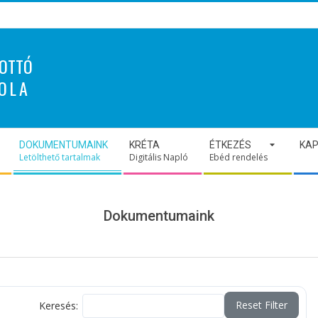
OTTÓ
OLA
DOKUMENTUMAINK
KRÉTA
ÉTKEZÉS
KA
Letölthető tartalmak
Digitális Napló
Ebéd rendelés
Dokumentumaink
Reset Filter
Keresés: