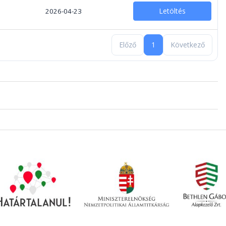
Letöltés
2026-04-23
Előző
1
Következő