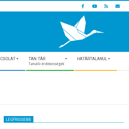
Indulunk! Hamarosan újraindul oldalunk!
PCSOLAT
TAN-TÁR
HATÁRTALANUL
Tanulói érdekességek
LEGFRISSEBB