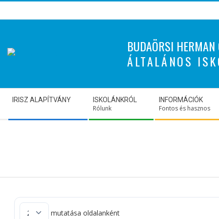
Skip
to
content
BUDAÖRSI HERMAN 
ÁLTALÁNOS ISK
Secondary
IRISZ ALAPÍTVÁNY
ISKOLÁNKRÓL
INFORMÁCIÓK
Navigation
Rólunk
Fontos és hasznos
Menu
mutatása oldalanként