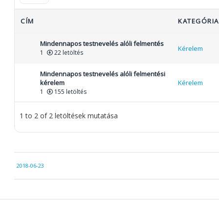
CÍM
KATEGÓRIA
Mindennapos testnevelés alóli felmentés
Kérelem
1
22 letöltés
Mindennapos testnevelés alóli felmentési
kérelem
Kérelem
1
155 letöltés
1 to 2 of 2 letöltések mutatása
2018-
2018-06-23
06-
23