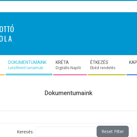
OTTÓ
OLA
DOKUMENTUMAINK
KRÉTA
ÉTKEZÉS
KA
Letölthető tartalmak
Digitális Napló
Ebéd rendelés
Dokumentumaink
Reset Filter
Keresés: