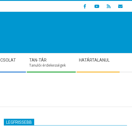
Indulunk! Hamarosan újraindul oldalunk!
PCSOLAT
TAN-TÁR
HATÁRTALANUL
Tanulói érdekességek
LEGFRISSEBB