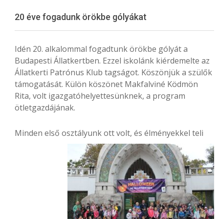
Menu
20 éve fogadunk örökbe gólyákat
Idén 20. alkalommal fogadtunk örökbe gólyát a
Budapesti Állatkertben. Ezzel iskolánk kiérdemelte az
Állatkerti Patrónus Klub tagságot. Köszönjük a szülők
támogatását. Külön köszönet Makfalviné Ködmön
Rita, volt igazgatóhelyettesünknek, a program
ötletgazdájának.
Minden első osztályunk ott volt,
és élményekkel teli