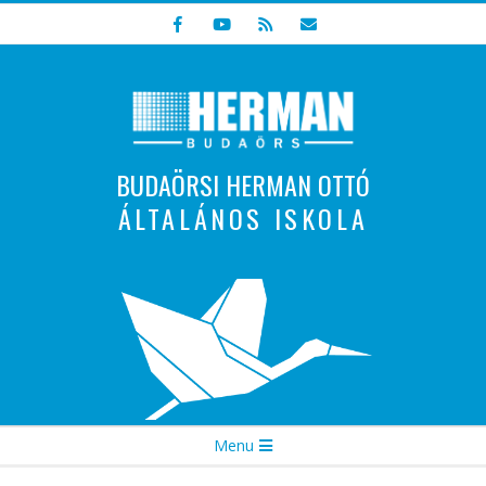
Skip
to
content
BUDAÖRSI HERMAN OTTÓ
ÁLTALÁNOS ISKOLA
Indulunk! Hamarosan újraindul oldalunk!
Secondary
Menu
Navigation