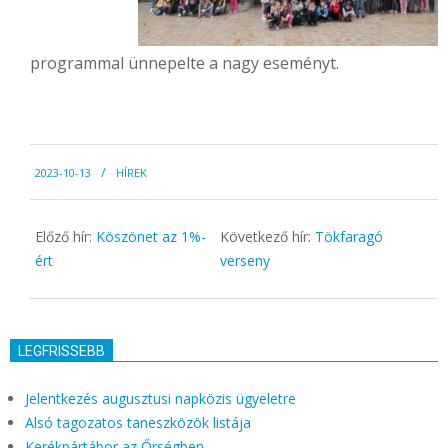
programmal ünnepelte a nagy eseményt.
2023-
2023-10-13
HÍREK
10-
13
Előző hír:
Köszönet az 1%-
Következő hír:
Tökfaragó
ért
verseny
LEGFRISSEBB
Jelentkezés augusztusi napközis ügyeletre
Alsó tagozatos taneszközök listája
Kerékpártábor az Őrségben