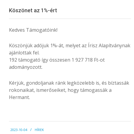
Menu
Köszönet az 1%-ért
Kedves Támogatóink!
Köszönjük adójuk 1%-át, melyet az Írisz Alapítványnak
ajánlottak fel.
192 támogató így összesen 1 927 718 Ft-ot
adományozott.
Kérjük, gondoljanak ránk legközelebb is, és bíztassák
rokonaikat, ismerőseiket, hogy támogassák a
Hermant.
2023-
2023-10-04
HÍREK
10-