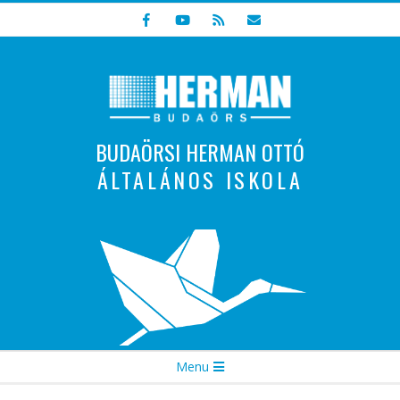
Skip
to
content
BUDAÖRSI HERMAN OTTÓ
ÁLTALÁNOS ISKOLA
Indulunk! Hamarosan újraindul oldalunk!
Secondary
Menu
Navigation