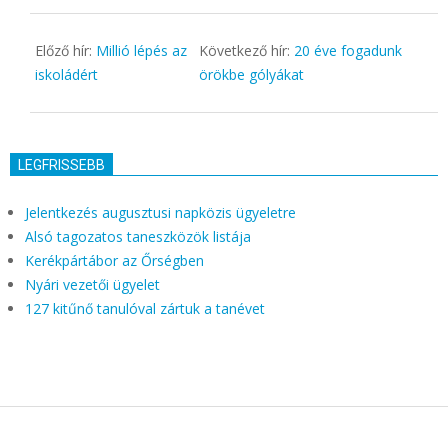
04
Előző hír:
Millió lépés az
Következő hír:
20 éve fogadunk
iskoládért
örökbe gólyákat
LEGFRISSEBB
Jelentkezés augusztusi napközis ügyeletre
Alsó tagozatos taneszközök listája
Kerékpártábor az Őrségben
Nyári vezetői ügyelet
127 kitűnő tanulóval zártuk a tanévet