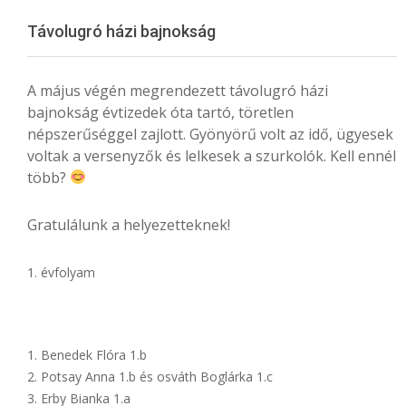
Menu
Távolugró házi bajnokság
A május végén megrendezett távolugró házi
bajnokság évtizedek óta tartó, töretlen
népszerűséggel zajlott. Gyönyörű volt az idő, ügyesek
voltak a versenyzők és lelkesek a szurkolók. Kell ennél
több?
Gratulálunk a helyezetteknek!
évfolyam
Benedek Flóra 1.b
Potsay Anna 1.b és osváth Boglárka 1.c
Erby Bianka 1.a