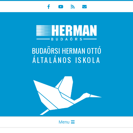
Skip
to
content
BUDAÖRSI HERMAN OTTÓ
ÁLTALÁNOS ISKOLA
Indulunk! Hamarosan újraindul oldalunk!
Secondary
Menu
Navigation