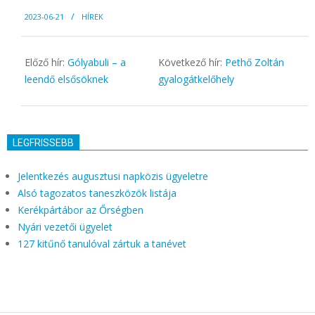
2023-
2023-06-21
HÍREK
06-
21
Előző hír:
Gólyabuli – a
Következő hír:
Pethő Zoltán
leendő elsősöknek
gyalogátkelőhely
LEGFRISSEBB
Jelentkezés augusztusi napközis ügyeletre
Alsó tagozatos taneszközök listája
Kerékpártábor az Őrségben
Nyári vezetői ügyelet
127 kitűnő tanulóval zártuk a tanévet