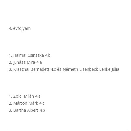
évfolyam
Halmai Csinszka 4.b
Juhász Mira 4.a
Krasznai Bernadett 4.c és Németh Eisenbeck Lenke Júlia
Zöldi Milán 4.a
Márton Márk 4.c
Bartha Albert 4.b