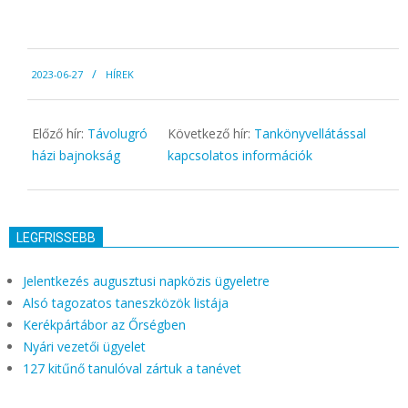
2023-
2023-06-27
HÍREK
06-
27
Előző hír:
Távolugró
Következő hír:
Tankönyvellátással
házi bajnokság
kapcsolatos információk
LEGFRISSEBB
Jelentkezés augusztusi napközis ügyeletre
Alsó tagozatos taneszközök listája
Kerékpártábor az Őrségben
Nyári vezetői ügyelet
127 kitűnő tanulóval zártuk a tanévet