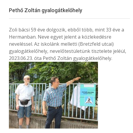
Menu
Pethő Zoltán gyalogátkelőhely
Zoli bácsi 59 éve dolgozik, ebből több, mint 33 éve a
Hermanban. Neve egyet jelent a közlekedésre
neveléssel. Az iskolánk melletti (Bretzfeld utcai)
gyalogátkelőhely, nevelőtestületünk tisztelete jeléül,
2023.06.23. óta Pethő Zoltán gyalogátkelőhely.