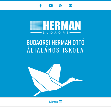
Skip
to
content
BUDAÖRSI HERMAN OTTÓ
ÁLTALÁNOS ISKOLA
Indulunk! Hamarosan újraindul oldalunk!
Secondary
Menu
Navigation