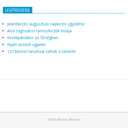
LEGFRISSEBB
Jelentkezés augusztusi napközis ügyeletre
Alsó tagozatos taneszközök listája
Kerékpártábor az Őrségben
Nyári vezetői ügyelet
127 kitűnő tanulóval zártuk a tanévet
©2026 Herman Budaörs