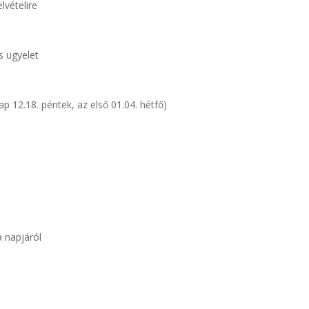
lvételire
 ügyelet
nap 12.18. péntek, az első 01.04. hétfő)
 napjáról