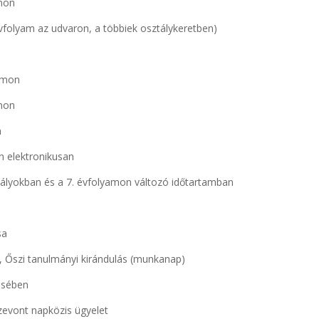
mon
vfolyam az udvaron, a többiek osztálykeretben)
yamon
amon
n
on elektronikusan
osztályokban és a 7. évfolyamon változó időtartamban
sa
, Őszi tanulmányi kirándulás (munkanap)
ésében
zevont napközis ügyelet