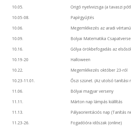
10.05.
Origó nyelvvizsga (a tavaszi pót
10.05-08.
Papírgyűjtés
10.06.
Megemlékezés az aradi vértanú
10.09.
Bolyai Matematika Csapatverse
10.16.
Gólya örökbefogadás az elsősö
10.19-20
Halloween
10.22.
Megemlékezés október 23-ról
10.23-11.01.
Őszi szünet. (Az utolsó tanítási 
11.06.
Bólyai magyar verseny
11.11.
Márton nap lámpás kiállítás
11.13.
Pályaorientációs nap (Tanítás n
11.23-26.
Fogadóóra időszak (online)