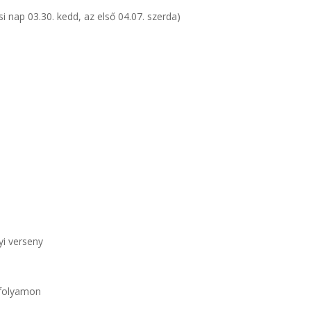
si nap 03.30. kedd, az első 04.07. szerda)
yi verseny
vfolyamon