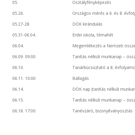
05.
Osztályfényképezés
05.26.
Országos mérés a 6. és 8. évfo
05.27-28.
DÖK kirándulás
05.31-06.04.
Erdei iskola, témahét
06.04.
Megemlékezés a Nemzeti összet
06.09. 09:00
Tanítás nélküli munkanap – öss
06.10.
Tanárbúcsúztató a 8. évfolyamo
06.11. 10:00
Ballagás
06.14.
DÖK nap (tanítás nélküli munka
06.15.
Tanítás nélküli munkanap – öss
06.18. 17:00
Tanévzáró, bizonyítványosztás