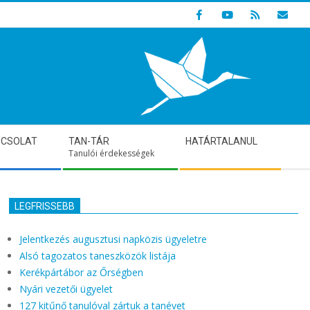
Indulunk! Hamarosan újraindul oldalunk!
PCSOLAT
TAN-TÁR
HATÁRTALANUL
Tanulói érdekességek
LEGFRISSEBB
Jelentkezés augusztusi napközis ügyeletre
Alsó tagozatos taneszközök listája
Kerékpártábor az Őrségben
Nyári vezetői ügyelet
127 kitűnő tanulóval zártuk a tanévet