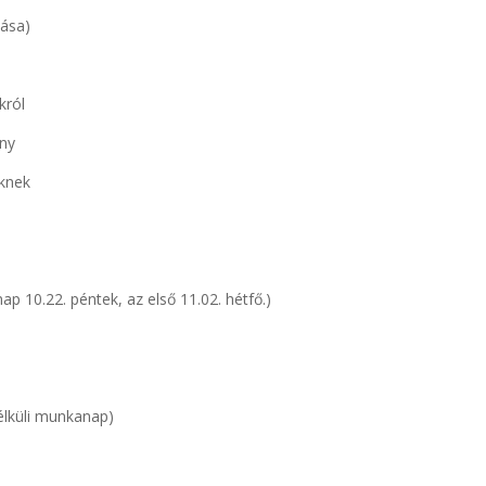
lása)
król
ny
knek
nap 10.22. péntek, az első 11.02. hétfő.)
élküli munkanap)