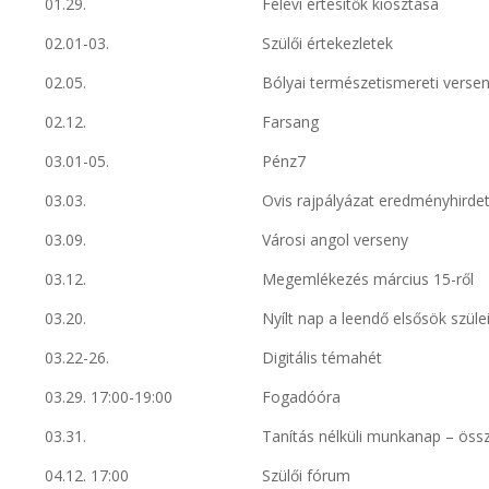
01.29.
Félévi értesítők kiosztása
02.01-03.
Szülői értekezletek
02.05.
Bólyai természetismereti verse
02.12.
Farsang
03.01-05.
Pénz7
03.03.
Ovis rajpályázat eredményhirde
03.09.
Városi angol verseny
03.12.
Megemlékezés március 15-ről
03.20.
Nyílt nap a leendő elsősök szüle
03.22-26.
Digitális témahét
03.29. 17:00-19:00
Fogadóóra
03.31.
Tanítás nélküli munkanap – öss
04.12. 17:00
Szülői fórum