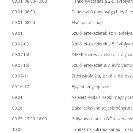
08.31. 08:00-13:00
Tankönyvátadás a 2-5. évfolya
09.01. 08:00
Tanévnyitó ünnepség (1. és 8. é
09.01. 08:00
Első tanítási nap
09.01.
Szülői értekezletek az 1. évfol
09.02-03.
Szülői értekezletek a 5. évfoly
09.07-től
DIFER-mérés az első osztályba
09.07-től
Szülői értekezlet a 8. évfolyam
09.07-11.
Erdei iskola 2.a, 2.c, 6.c, 6.d 
09.16-17.
Egyéni fényképezés
09.21.
Az elektronikus napló megnyitá
09.26.
Bakancskaland teljesítménytúra
09.25. 15:00-16:00
Gólyaavató buli a DÖK szervez
10.02.
Tanítás nélküli munkanap – öss