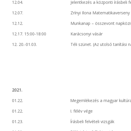
12.04.
Jelentkezés a központi írásbeli fe
12.07.
Zrínyi Ilona Matematikaverseny
12.12.
Munkanap – összevont napközis
12.17. 15:00-18:00
Karácsonyi vásár
12. 20.-01.03.
Téli szünet. (Az utolsó tanítási 
2021.
01.22.
Megemlékezés a magyar kultúra
01.22.
I. félév vége
01.23.
Írásbeli felvételi vizsgák