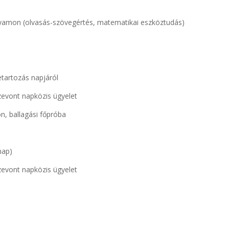
lyamon (olvasás-szövegértés, matematikai eszköztudás)
artozás napjáról
zevont napközis ügyelet
n, ballagási főpróba
nap)
zevont napközis ügyelet