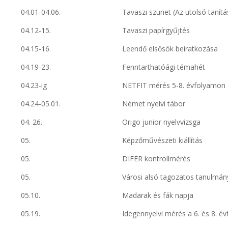
04.01-04.06.
Tavaszi szünet (Az utolsó tanítá
04.12-15.
Tavaszi papírgyűjtés
04.15-16.
Leendő elsősök beiratkozása
04.19-23.
Fenntarthatóági témahét
04.23-ig
NETFIT mérés 5-8. évfolyamon
04.24-05.01.
Német nyelvi tábor
04. 26.
Origo junior nyelvvizsga
05.
Képzőművészeti kiállítás
05.
DIFER kontrollmérés
05.
Városi alsó tagozatos tanulmán
05.10.
Madarak és fák napja
05.19.
Idegennyelvi mérés a 6. és 8. é