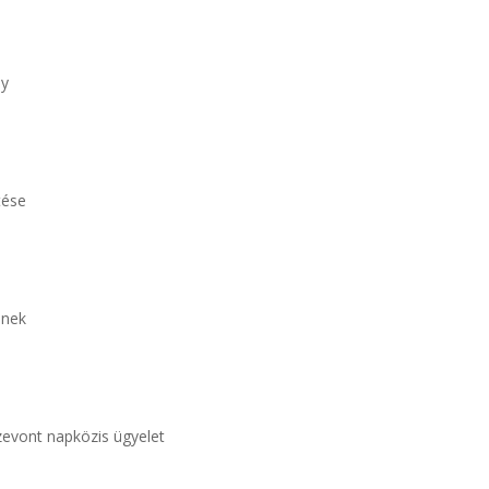
ny
tése
inek
zevont napközis ügyelet