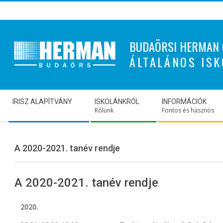
Skip
to
content
BUDAÖRSI HERMAN 
ÁLTALÁNOS ISK
Secondary
IRISZ ALAPÍTVÁNY
ISKOLÁNKRÓL
INFORMÁCIÓK
Navigation
Rólunk
Fontos és hasznos
Menu
A 2020-2021. tanév rendje
A 2020-2021. tanév rendje
2020.