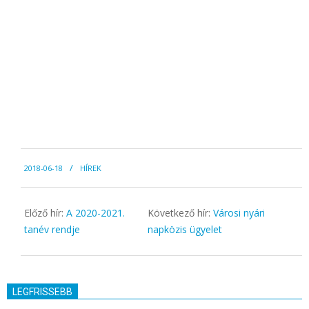
2018-
2018-06-18
HÍREK
06-
18
Előző hír:
A 2020-2021.
Következő hír:
Városi nyári
tanév rendje
napközis ügyelet
LEGFRISSEBB