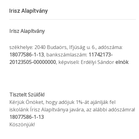
Menu
Irisz Alapítvány
Irisz Alapítvány
székhelye: 2040 Budaörs, Ifjúság u. 6., adószáma:
18077586-1-13
, bankszámlaszám:
11742173-
20123505-00000000
, képviseli: Erdélyi Sándor
elnök
Tisztelt Szülők!
Kérjük Önöket, hogy adójuk 1%-át ajánlják fel
iskolánk Írisz Alapítványa javára, az alábbi adószámra!
18077586-1-13
Köszönjük!