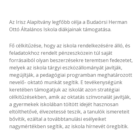
Az Irisz Alapítvány legfőbb célja a Budaörsi Herman
Ottó Általános Iskola diákjainak támogatása.
Fő célkitűzése, hogy az iskola rendelkezésére álló, és
feladatokhoz rendelt pénzeszközein túl saját
forrásaiból olyan beszerzésekre teremtsen fedezetet,
melyek az iskola tárgyi eszközállományát javítják,
megújítják, a pedagógiai programban meghatározott
nevelő- oktató munkát segítik. E tevékenységünk
keretében támogatjuk az iskolát azon stratégiai
célkitűzésekben, amik az oktatás színvonalát javítják,
a gyermekek iskolában töltött idejét hasznosan
eltölthetővé, élvezetessé teszik, a tanulók ismereteit
bővítik, ezáltal a továbbtanulási esélyeiket
nagymértékben segítik, az iskola hírnevét öregbítik.