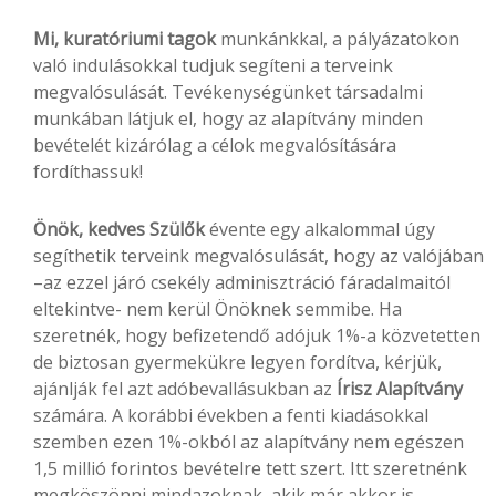
Mi, kuratóriumi tagok
munkánkkal, a pályázatokon
való indulásokkal tudjuk segíteni a terveink
megvalósulását. Tevékenységünket társadalmi
munkában látjuk el, hogy az alapítvány minden
bevételét kizárólag a célok megvalósítására
fordíthassuk!
Önök, kedves Szülők
évente egy alkalommal úgy
segíthetik terveink megvalósulását, hogy az valójában
–az ezzel járó csekély adminisztráció fáradalmaitól
eltekintve- nem kerül Önöknek semmibe. Ha
szeretnék, hogy befizetendő adójuk 1%-a közvetetten
de biztosan gyermekükre legyen fordítva, kérjük,
ajánlják fel azt adóbevallásukban az
Írisz Alapítvány
számára. A korábbi években a fenti kiadásokkal
szemben ezen 1%-okból az alapítvány nem egészen
1,5 millió forintos bevételre tett szert. Itt szeretnénk
megköszönni mindazoknak, akik már akkor is