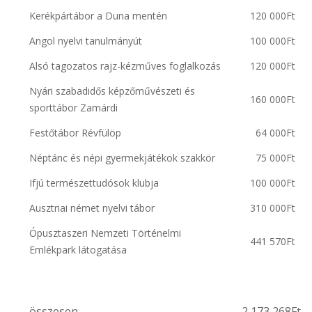
Kerékpártábor a Duna mentén
120 000Ft
Angol nyelvi tanulmányút
100 000Ft
Alsó tagozatos rajz-kézműves foglalkozás
120 000Ft
Nyári szabadidős képzőművészeti és
160 000Ft
sporttábor Zamárdi
Festőtábor Révfülöp
64 000Ft
Néptánc és népi gyermekjátékok szakkör
75 000Ft
Ifjú természettudósok klubja
100 000Ft
Ausztriai német nyelvi tábor
310 000Ft
Ópusztaszeri Nemzeti Történelmi
441 570Ft
Emlékpark látogatása
összesen
2 173 268Ft