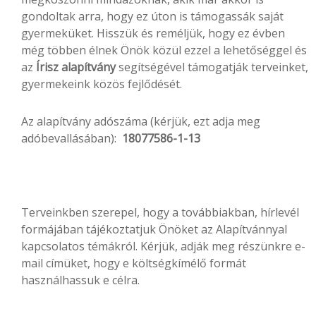
gondoltak arra, hogy ez úton is támogassák saját
gyermeküket. Hisszük és reméljük, hogy ez évben
még többen élnek Önök közül ezzel a lehetőséggel és
az
Írisz alapítvány
segítségével támogatják terveinket,
gyermekeink közös fejlődését.
Az alapítvány adószáma (kérjük, ezt adja meg
adóbevallásában):
18077586-1-13
Terveinkben szerepel, hogy a továbbiakban, hírlevél
formájában tájékoztatjuk Önöket az Alapítvánnyal
kapcsolatos témákról. Kérjük, adják meg részünkre e-
mail címüket, hogy e költségkímélő formát
használhassuk e célra.