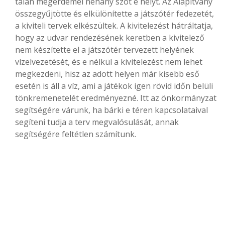
talán megérdemel néhány szót e helyt. Az Alapítvány
összegyűjtötte és elkülönítette a játszótér fedezetét,
a kiviteli tervek elkészültek. A kivitelezést hátráltatja,
hogy az udvar rendezésének keretben a kivitelező
nem készítette el a játszótér tervezett helyének
vízelvezetését, és e nélkül a kivitelezést nem lehet
megkezdeni, hisz az adott helyen már kisebb eső
esetén is áll a víz, ami a játékok igen rövid időn belüli
tönkremenetelét eredményezné. Itt az önkormányzat
segítségére várunk, ha bárki e téren kapcsolataival
segíteni tudja a terv megvalósulását, annak
segítségére feltétlen számítunk.