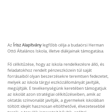
Az
Írisz Alapítvány
legfőbb célja a budaörsi Herman
Ottó Általános Iskola, illetve diákjainak támogatása.
Fő célkitűzése, hogy az iskola rendelkezésre álló, és
feladatokhoz rendelt pénzeszközein túl saját
forrásaiból olyan beszerzésekre teremtsen fedezetet,
melyek az iskola tárgyi eszközállományát javítják,
megújítják. E tevékenységünk keretében támogatjuk
az iskolát azon stratégiai célkitűzéseiben, amik az
oktatás színvonalát javítják, a gyermekek iskolában
töltött idejét hasznosan eltölthetővé, élvezetesebbé