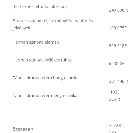
Ifjú természettudósok klubja
240 000Ft
Bakancskaland teljesítménytúra naptár és
jelvények
108 075Ft
Herman színpad elemek
969 518Ft
Herman színpad kellékes ruhák
60 000Ft
Tánc – dráma terem hangtechnika
321 446Ft
1033
Tánc – dráma terem fénytechnika
306Ft
3 723
összesen
245