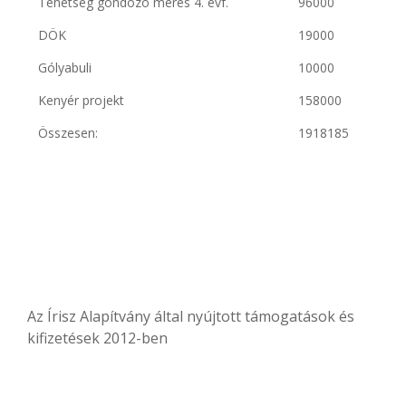
Tehetség gondozó mérés 4. évf.
96000
DÖK
19000
Gólyabuli
10000
Kenyér projekt
158000
Összesen:
1918185
Az Írisz Alapítvány által nyújtott támogatások és
kifizetések 2012-ben