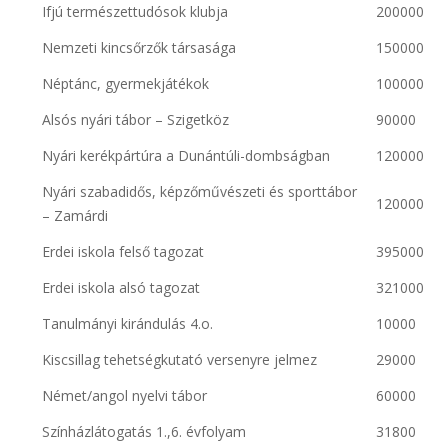
Ifjú természettudósok klubja
200000
Nemzeti kincsőrzők társasága
150000
Néptánc, gyermekjátékok
100000
Alsós nyári tábor – Szigetköz
90000
Nyári kerékpártúra a Dunántúli-dombságban
120000
Nyári szabadidős, képzőművészeti és sporttábor
120000
– Zamárdi
Erdei iskola felső tagozat
395000
Erdei iskola alsó tagozat
321000
Tanulmányi kirándulás 4.o.
10000
Kiscsillag tehetségkutató versenyre jelmez
29000
Német/angol nyelvi tábor
60000
Színházlátogatás 1.,6. évfolyam
31800