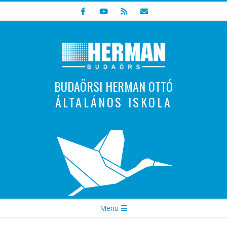
Skip
to
content
BUDAÖRSI HERMAN OTTÓ
ÁLTALÁNOS ISKOLA
Indulunk! Hamarosan újraindul oldalunk!
Secondary
Menu
Navigation