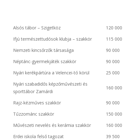
Alsós tábor – Szigetköz
120 000
Ifjú természettudósok klubja – szakkör
115 000
Nemzeti kincsőrzők társasága
90 000
Néptánc-gyermekjáték szakkör
90 000
Nyári kerékpártúra a Velencei-tó körül
25 000
Nyári szabadidős képzőművészeti és
160 000
sporttábor Zamárdi
Rajz-kézműves szakkör
90 000
Tűzzománc szakkör
150 000
Művészeti nevelés és kerámia szakkör
160 000
Erdei iskola felső tagozat
39 500