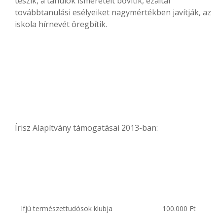
teszik, a tanulók ismereteit bővítik, ezáltal
továbbtanulási esélyeiket nagymértékben javítják, az
iskola hírnevét öregbítik.
Írisz Alapítvány támogatásai 2013-ban:
Ifjú természettudósok klubja
100.000 Ft