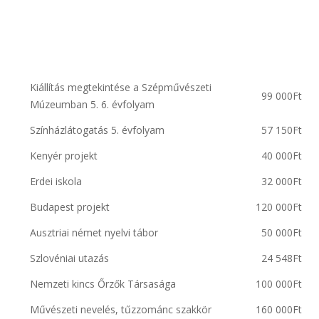
Kiállítás megtekintése a Szépművészeti
99 000Ft
Múzeumban 5. 6. évfolyam
Színházlátogatás 5. évfolyam
57 150Ft
Kenyér projekt
40 000Ft
Erdei iskola
32 000Ft
Budapest projekt
120 000Ft
Ausztriai német nyelvi tábor
50 000Ft
Szlovéniai utazás
24 548Ft
Nemzeti kincs Őrzők Társasága
100 000Ft
Művészeti nevelés, tűzzománc szakkör
160 000Ft