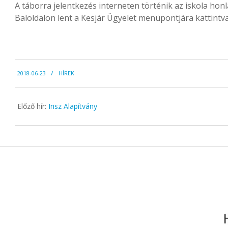
A táborra jelentkezés interneten történik az iskola hon
Baloldalon lent a Kesjár Ügyelet menüpontjára kattintva 
2018-
2018-06-23
HÍREK
06-
23
Előző hír:
Irisz Alapítvány