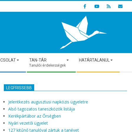
Indulunk! Hamarosan újraindul oldalunk!
PCSOLAT
TAN-TÁR
HATÁRTALANUL
Tanulói érdekességek
LEGFRISSEBB
Jelentkezés augusztusi napközis ügyeletre
Alsó tagozatos taneszközök listája
Kerékpártábor az Őrségben
Nyári vezetői ügyelet
127 kitűnő tanulóval zártuk a tanévet