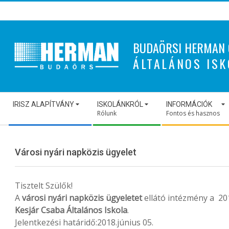
Skip
to
content
BUDAÖRSI HERMAN 
ÁLTALÁNOS ISK
Secondary
IRISZ ALAPÍTVÁNY
ISKOLÁNKRÓL
INFORMÁCIÓK
Navigation
Rólunk
Fontos és hasznos
Menu
Városi nyári napközis ügyelet
Tisztelt Szülők!
A
városi nyári napközis ügyeletet
ellátó intézmény a 20
Kesjár Csaba Általános Iskola
.
Jelentkezési határidő:2018.június 05.