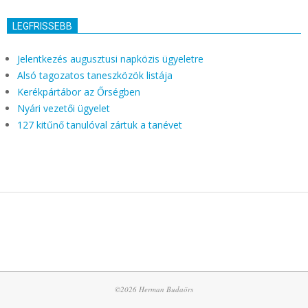
LEGFRISSEBB
Jelentkezés augusztusi napközis ügyeletre
Alsó tagozatos taneszközök listája
Kerékpártábor az Őrségben
Nyári vezetői ügyelet
127 kitűnő tanulóval zártuk a tanévet
©2026 Herman Budaörs