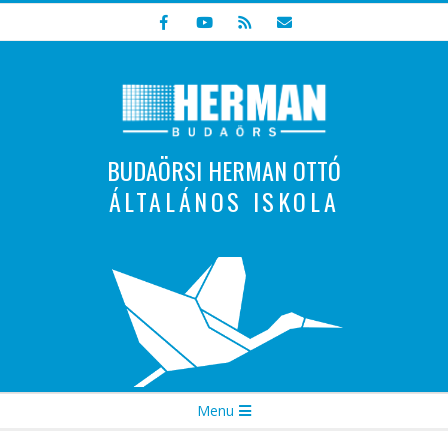
Skip
to
content
BUDAÖRSI HERMAN OTTÓ
ÁLTALÁNOS ISKOLA
Indulunk! Hamarosan újraindul oldalunk!
Secondary
Menu
Navigation