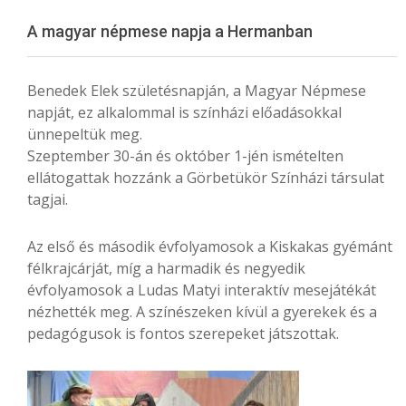
Menu
A magyar népmese napja a Hermanban
Benedek Elek születésnapján, a Magyar Népmese
napját, ez alkalommal is színházi előadásokkal
ünnepeltük meg.
Szeptember 30-án és október 1-jén ismételten
ellátogattak hozzánk a Görbetükör Színházi társulat
tagjai.
Az első és második évfolyamosok a Kiskakas gyémánt
félkrajcárját, míg a harmadik és negyedik
évfolyamosok a Ludas Matyi interaktív mesejátékát
nézhették meg. A színészeken kívül a gyerekek és a
pedagógusok is fontos szerepeket játszottak.