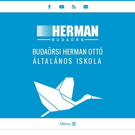
Skip
to
content
BUDAÖRSI HERMAN OTTÓ
ÁLTALÁNOS ISKOLA
Indulunk! Hamarosan újraindul oldalunk!
Secondary
Menu
Navigation