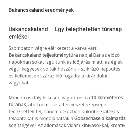
Menu
Bakancskaland eredmények
Bakancskaland – Egy felejthetetlen túranap
emlékei
Szombaton végre elérkezett a várva várt
Bakancskaland teljesítménytúra
napja! Bár az előző
napokban sokat izgultunk az időjárás miatt, az égiek
végül kegyesek voltak hozzánk – szikrázó napsütés
és kellemesen száraz idő fogadta a kirándulni
vágyókat.
Minden osztály lelkesen vágott neki a
10 kilométeres
túrának
, ahol nemcsak a természet szépségeit
fedezhették fel, hanem útközben különféle játékos
feladatokat is megoldhattak a
Goosechase alkalmazás
segítségével. Az állomások vidám kihívásokkal, kreatív