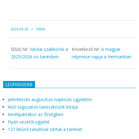
2025-
2025-09-29
HÍREK
09-
29
Előző hír:
Iskolai szakkörök a
Következő hír:
A magyar
2025/2026-os tanévben
népmese napja a Hermanban
LEGFRISSEBB
Jelentkezés augusztusi napközis ügyeletre
Alsó tagozatos taneszközök listája
Kerékpártábor az Őrségben
Nyári vezetői ügyelet
127 kitűnő tanulóval zártuk a tanévet