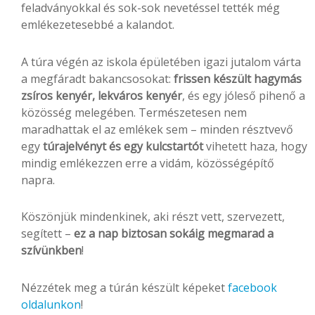
feladványokkal és sok-sok nevetéssel tették még
emlékezetesebbé a kalandot.
A túra végén az iskola épületében igazi jutalom várta
a megfáradt bakancsosokat:
frissen készült hagymás
zsíros kenyér, lekváros kenyér
, és egy jóleső pihenő a
közösség melegében. Természetesen nem
maradhattak el az emlékek sem – minden résztvevő
egy
túrajelvényt és egy kulcstartót
vihetett haza, hogy
mindig emlékezzen erre a vidám, közösségépítő
napra.
Köszönjük mindenkinek, aki részt vett, szervezett,
segített –
ez a nap biztosan sokáig megmarad a
szívünkben
!
Nézzétek meg a túrán készült képeket
facebook
oldalunkon
!