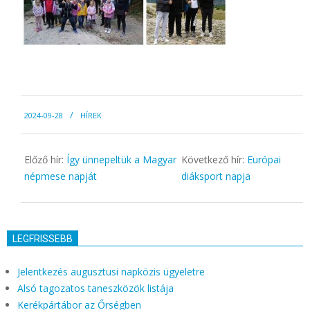
2024-
2024-09-28
HÍREK
09-
28
Előző hír:
Így ünnepeltük a Magyar
Következő hír:
Európai
népmese napját
diáksport napja
LEGFRISSEBB
Jelentkezés augusztusi napközis ügyeletre
Alsó tagozatos taneszközök listája
Kerékpártábor az Őrségben