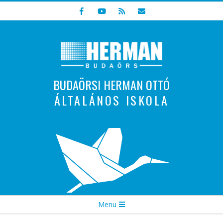
Skip
to
content
BUDAÖRSI HERMAN OTTÓ
ÁLTALÁNOS ISKOLA
Indulunk! Hamarosan újraindul oldalunk!
Secondary
Menu
Navigation