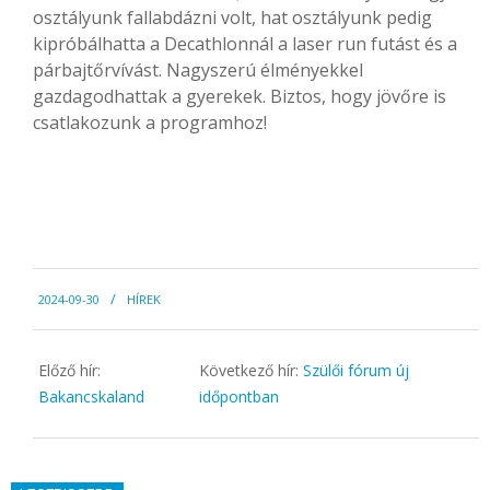
osztályunk fallabdázni volt, hat osztályunk pedig
kipróbálhatta a Decathlonnál a laser run futást és a
párbajtőrvívást. Nagyszerú élményekkel
gazdagodhattak a gyerekek. Biztos, hogy jövőre is
csatlakozunk a programhoz!
2024-
2024-09-30
HÍREK
09-
30
Előző hír:
Következő hír:
Szülői fórum új
Bakancskaland
időpontban