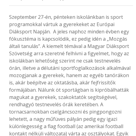
Szeptember 27-én, pénteken iskolánkban is sport
programokkal vártuk a gyerekeket az Európai
Diáksport Napján. A jeles naphoz minden évben egy
fókusztéma is kapcsolódik, ez pedig idén a „Mozgás
általi tanulás”. A kiemelt témával a Magyar Diáksport
Szövetség arra szeretné felhívni a figyelmet, hogy az
iskolákban lehetőség szerint ne csak testnevelés
órán, illetve a délutáni sportfoglalkozások alkalmával
mozogjanak a gyerekek, hanem az egyéb tanórákon
is, akár beépítve az oktatásba, akár fejfrissítők
formájában. Nálunk öt sportágban is kipróbálhatták
magukat a gyerekek, szakoktatók segítségével,
rendhagyó testnevelés órák keretében. A
tornacsarnokban cselgáncsozni és pingpongozni
lehetett, a nagy műfüves pályán pedig egy igazi
különlegesség a flag football (az amerikai football
kontakt nélküli változata) várta az osztályokat. Egyik