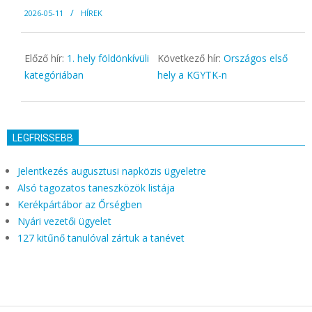
2026-
2026-05-11
HÍREK
05-
11
Előző hír:
1. hely földönkívüli
Következő hír:
Országos első
kategóriában
hely a KGYTK-n
LEGFRISSEBB
Jelentkezés augusztusi napközis ügyeletre
Alsó tagozatos taneszközök listája
Kerékpártábor az Őrségben
Nyári vezetői ügyelet
127 kitűnő tanulóval zártuk a tanévet