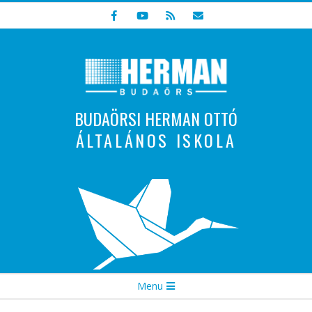
Skip
to
content
BUDAÖRSI HERMAN OTTÓ
ÁLTALÁNOS ISKOLA
Indulunk! Hamarosan újraindul oldalunk!
Secondary
Menu
Navigation