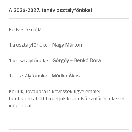
Menu
A 2026-2027. tanév osztályfőnökei
Kedves Szülők!
1.a osztályfőnöke:
Nagy Márton
1.b osztályfőnöke:
Görgőy – Benkő Dóra
1.c osztályfőnöke:
Módler Ákos
Kérjük, továbbra is kövessék figyelemmel
honlapunkat. Itt hirdetjük ki az első szülői értekezlet
időpontját.