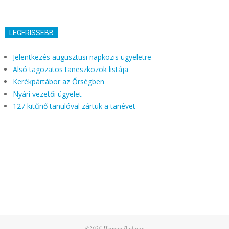
LEGFRISSEBB
Jelentkezés augusztusi napközis ügyeletre
Alsó tagozatos taneszközök listája
Kerékpártábor az Őrségben
Nyári vezetői ügyelet
127 kitűnő tanulóval zártuk a tanévet
©2026 Herman Budaörs