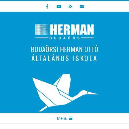
Skip
to
content
BUDAÖRSI HERMAN OTTÓ
ÁLTALÁNOS ISKOLA
Indulunk! Hamarosan újraindul oldalunk!
Secondary
Menu
Navigation