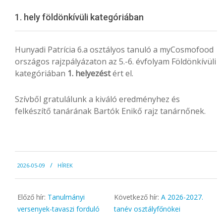
Menu
1. hely földönkívüli kategóriában
Hunyadi Patrícia 6.a osztályos tanuló a myCosmofood
országos rajzpályázaton az 5.-6. évfolyam Földönkívüli
kategóriában
1. helyezést
ért el.
Szívből gratulálunk a kiváló eredményhez és
felkészítő tanárának Bartók Enikő rajz tanárnőnek.
2026-
2026-05-09
HÍREK
05-
09
Előző hír:
Tanulmányi
Következő hír:
A 2026-2027.
versenyek-tavaszi forduló
tanév osztályfőnökei