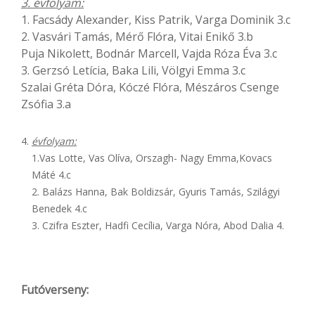
3. évfolyam:
1. Facsády Alexander, Kiss Patrik, Varga Dominik 3.c
2. Vasvári Tamás, Mérő Flóra, Vitai Enikő 3.b
Puja Nikolett, Bodnár Marcell, Vajda Róza Éva 3.c
3. Gerzsó Letícia, Baka Lili, Völgyi Emma 3.c
Szalai Gréta Dóra, Kóczé Flóra, Mészáros Csenge
Zsófia 3.a
évfolyam:
1.Vas Lotte, Vas Olíva, Orszagh- Nagy Emma,Kovacs
Máté 4.c
2. Balázs Hanna, Bak Boldizsár, Gyuris Tamás, Szilágyi
Benedek 4.c
3. Czifra Eszter, Hadfi Cecília, Varga Nóra, Abod Dalia 4.
Futóverseny: