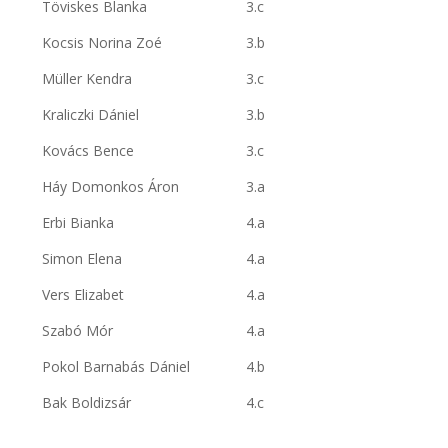
Töviskes Blanka
3.c
Kocsis Norina Zoé
3.b
Müller Kendra
3.c
Kraliczki Dániel
3.b
Kovács Bence
3.c
Háy Domonkos Áron
3.a
Erbi Bianka
4.a
Simon Elena
4.a
Vers Elizabet
4.a
Szabó Mór
4.a
Pokol Barnabás Dániel
4.b
Bak Boldizsár
4.c