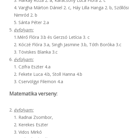
3. Harkay Róza 2. a, Karácsony Luca Flóra 2. c
4. Vargha Márton Dániel 2. c, Háy Lilla Hanga 2. b, Szőllősi
Nimród 2. b
5. Sánta Péter 2.a
évfolyam:
1.Mérő Flóra 3.b és Gerzsó Letícia 3. c
2. Kóczé Flóra 3.a, Singh Jasmine 3.b, Tóth Boróka 3.c
3. Töviskes Blanka 3.c
évfolyam:
1. Czifra Eszter 4.a
2. Fekete Luca 4.b, Stoll Hanna 4.b
3. Cservölgyi Filemon 4.a
Matematika verseny:
évfolyam:
1. Radnai Zsombor,
2. Kerekes Eszter
3. Vidos Mirkó