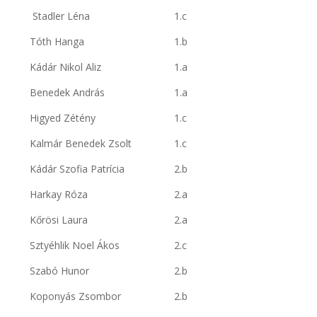
Stadler Léna
1.c
Tóth Hanga
1.b
Kádár Nikol Aliz
1.a
Benedek András
1.a
Higyed Zétény
1.c
Kalmár Benedek Zsolt
1.c
Kádár Szofia Patrícia
2.b
Harkay Róza
2.a
Kőrösi Laura
2.a
Sztyéhlik Noel Ákos
2.c
Szabó Hunor
2.b
Koponyás Zsombor
2.b