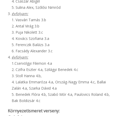
4. Császár Abigél
5. Sulina Alex, Szőlősi Nimród
évfolyam:
1. Vasvári Tamás 3.b
2. Antal Virág 3.b
3. Puja Nikolett 3.c
4. Kovács Szofiana 3.a
5. Ferenczik Balázs 3.a
6. Facsády Alexander 3.c
évfolyam:
1.Cservölgyi Filemon 4.a
2. Czifra Eszter 4.a, Szilágyi Benedek 4.c
3. Stoll Hanna 4.b,
4. Lalatka Emmaróza 4.a, Ország-Nagy Emma 4.c, Ballai
Zalán 4.a, Szarka Dávid 4.a
5. Benedek Flóra 4.b, Szabó Mór 4.a, Paulovics Roland 4.b,
Bak Boldizsár 4.c
Környezetismeret verseny: