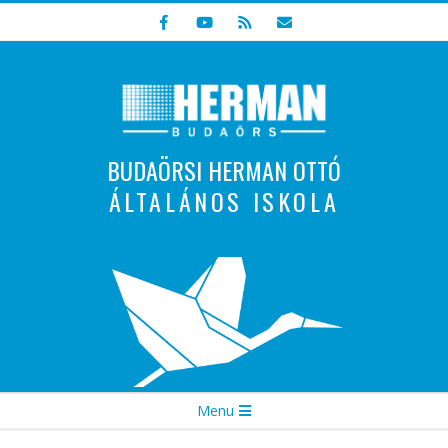
Skip
to
content
BUDAÖRSI HERMAN OTTÓ
ÁLTALÁNOS ISKOLA
Indulunk! Hamarosan újraindul oldalunk!
Secondary
Menu
Navigation