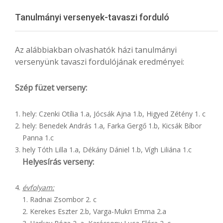
Menu
Tanulmányi versenyek-tavaszi forduló
Az alábbiakban olvashatók házi tanulmányi
versenyünk tavaszi fordulójának eredményei:
Szép füzet verseny:
hely: Czenki Otília 1.a, Jócsák Ajna 1.b, Higyed Zétény 1. c
hely: Benedek András 1.a, Farka Gergő 1.b, Kicsák Bíbor
Panna 1.c
hely Tóth Lilla 1.a, Dékány Dániel 1.b, Vígh Liliána 1.c
Helyesírás verseny:
évfolyam:
1. Radnai Zsombor 2. c
2. Kerekes Eszter 2.b, Varga-Mukri Emma 2.a