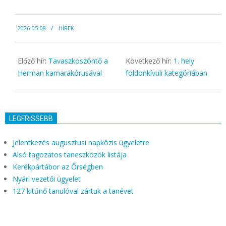
2026-
2026-05-08
HÍREK
05-
08
Előző hír:
Tavaszköszöntő a
Következő hír:
1. hely
Herman kamarakórusával
földönkívüli kategóriában
LEGFRISSEBB
Jelentkezés augusztusi napközis ügyeletre
Alsó tagozatos taneszközök listája
Kerékpártábor az Őrségben
Nyári vezetői ügyelet
127 kitűnő tanulóval zártuk a tanévet