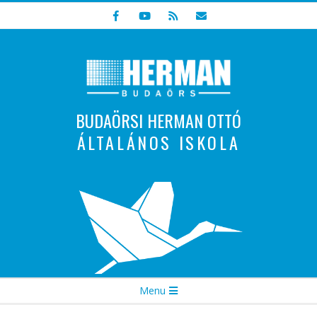
Skip
to
content
BUDAÖRSI HERMAN OTTÓ
ÁLTALÁNOS ISKOLA
Indulunk! Hamarosan újraindul oldalunk!
Secondary
Menu
Navigation