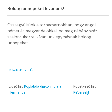
Menu
Boldog ünnepeket kívánunk!
Összegyűltünk a tornacsarnokban, hogy angol,
német és magyar dalokkal, no meg néhány száz
szaloncukorral kívánjunk egymásnak boldog
ünnepeket.
2024-
2024-12-19
HÍREK
12-
19
Előző hír:
Röplabda diákolimpia a
Következő hír:
Hermanban
ReVerselj!