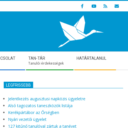
Indulunk! Hamarosan újraindul oldalunk!
PCSOLAT
TAN-TÁR
HATÁRTALANUL
Tanulói érdekességek
LEGFRISSEBB
Jelentkezés augusztusi napközis ügyeletre
Alsó tagozatos taneszközök listája
Kerékpártábor az Őrségben
Nyári vezetői ügyelet
127 kitűnő tanulóval zártuk a tanévet