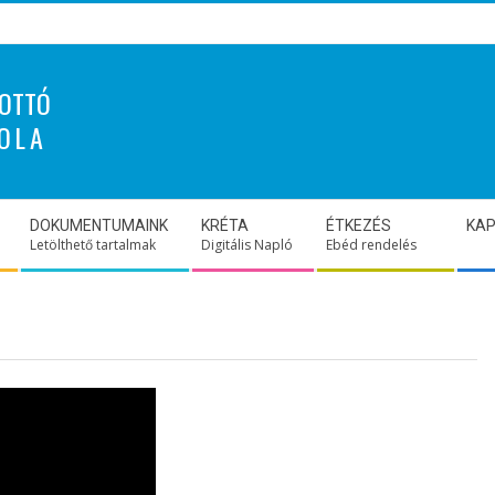
OTTÓ
OLA
DOKUMENTUMAINK
KRÉTA
ÉTKEZÉS
KA
Letölthető tartalmak
Digitális Napló
Ebéd rendelés