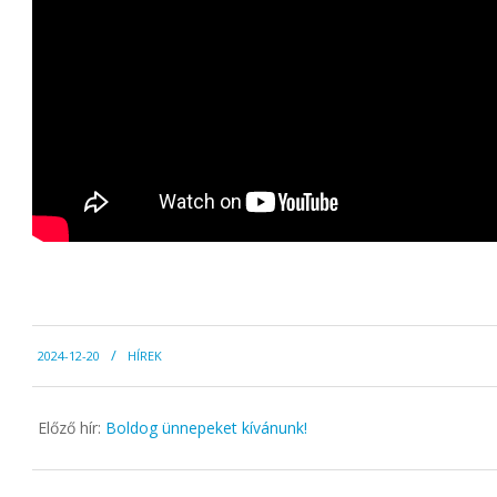
2024-
2024-12-20
HÍREK
12-
20
Előző hír:
Boldog ünnepeket kívánunk!