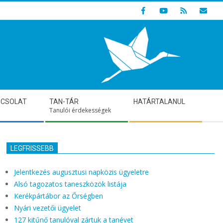
Indulunk! Hamarosan újraindul oldalunk!
PCSOLAT
TAN-TÁR
HATÁRTALANUL
Tanulói érdekességek
LEGFRISSEBB
Jelentkezés augusztusi napközis ügyeletre
Alsó tagozatos taneszközök listája
Kerékpártábor az Őrségben
Nyári vezetői ügyelet
127 kitűnő tanulóval zártuk a tanévet