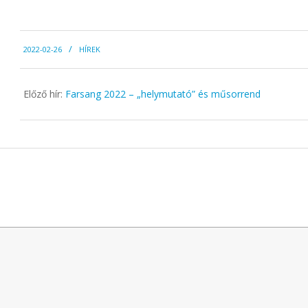
2022-
2022-02-26
HÍREK
02-
26
Előző hír:
Farsang 2022 – „helymutató” és műsorrend