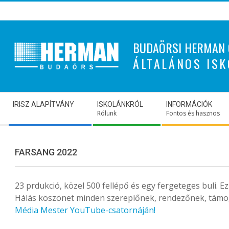
Skip
to
content
BUDAÖRSI HERMAN 
ÁLTALÁNOS ISK
Secondary
IRISZ ALAPÍTVÁNY
ISKOLÁNKRÓL
INFORMÁCIÓK
Navigation
Rólunk
Fontos és hasznos
Menu
FARSANG 2022
23 prdukció, közel 500 fellépő és egy fergeteges buli. 
Hálás köszönet minden szereplőnek, rendezőnek, tám
Média Mester YouTube-csatornáján!