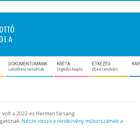
OTTÓ
OLA
DOKUMENTUMAINK
KRÉTA
ÉTKEZÉS
KA
Letölthető tartalmak
Digitális Napló
Ebéd rendelés
Ez volt a 2022-es Herman farsang.
ogatónak.
Nézze vissza a rendezvény műsorszámait a