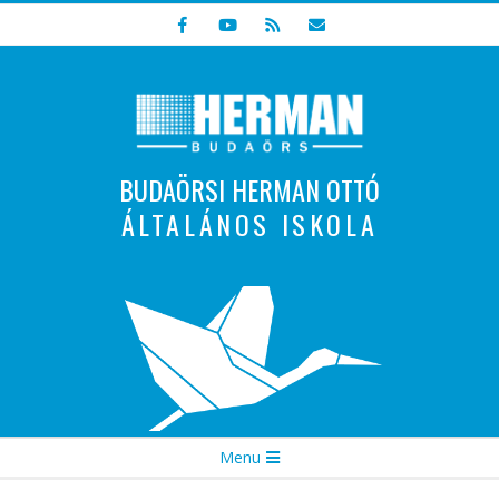
Skip
to
content
BUDAÖRSI HERMAN OTTÓ
ÁLTALÁNOS ISKOLA
Indulunk! Hamarosan újraindul oldalunk!
Secondary
Menu
Navigation