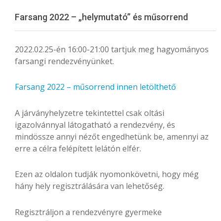
Menu
Farsang 2022 – „helymutató” és műsorrend
2022.02.25-én 16:00-21:00 tartjuk meg hagyományos
farsangi rendezvényünket.
Farsang 2022 – műsorrend innen letölthető
A járványhelyzetre tekintettel csak oltási
igazolvánnyal látogatható a rendezvény, és
mindössze annyi nézőt engedhetünk be, amennyi az
erre a célra felépített lelátón elfér.
Ezen az oldalon tudják nyomonkövetni, hogy még
hány hely regisztrálására van lehetőség.
Regisztráljon a rendezvényre gyermeke