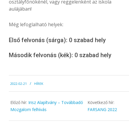
osztályfőnökénél, vagy reggelenként az iskola
aulájában!
Még lefoglalható helyek:
Első felvonás (sárga): 0 szabad hely
Második felvonás (kék): 0 szabad hely
2022-
2022-02-21
HÍREK
02-
21
Előző hír:
Irisz Alapítvány – Továbbadó
Következő hír:
Mozgalom felhívás
FARSANG 2022