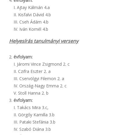
évfolyam:
I. Ajtay Kálmán 4.a
II. Kisfalvi Dávid 4.b
III. Cseh Ádám 4.b
IV. Iván Kornél 4.b
Helyesírás tanulmányi verseny
évfolyam:
I. Járomi Vince Zsigmond 2. c
II. Czifra Eszter 2. a
III. Cservölgyi Filemon 2. a
IV. Ország-Nagy Emma 2. c
V. Stoll Hanna 2. b
évfolyam:
I. Takács Mira 3.c,
II. Görgőy Kamilla 3.b
III. Pataki Stefánia 3.b
IV. Szabó Diána 3.b