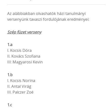
Az alábbiakban olvashatók házi tanulmányi
versenyünk tavaszi fordulójának eredményei:
Szép füzet verseny
1.a
I. Kocsis Dóra
II. Kovács Szofiana
III: Magyarosi Kevin
1.b
I. Kocsis Norina
II. Antal Virág
III. Palczer Zoé
1.c