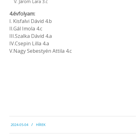
V. Járom Lara 3.c
4.évfolyam:
I. Kisfalvi Dávid 4.b
II.Gál Imola 4.c
III.Szalka Dávid 4.a
IV.Csepin Lilla 4.a
V.Nagy Sebestyén Attila 4.c
2024-
2024-05-04
HÍREK
05-
04