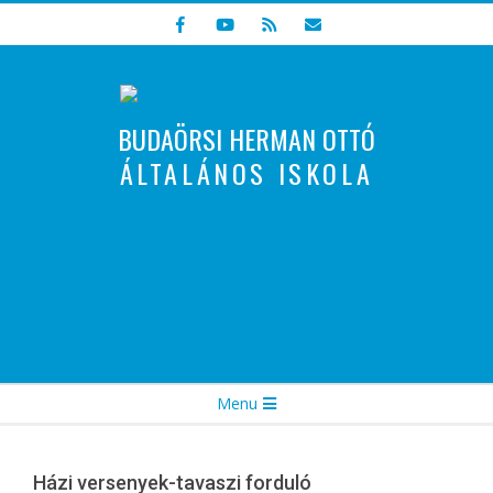
Skip
to
content
BUDAÖRSI HERMAN OTTÓ
ÁLTALÁNOS ISKOLA
Indulunk! Hamarosan újraindul oldalunk!
Secondary
Menu
Navigation
Menu
Házi versenyek-tavaszi forduló