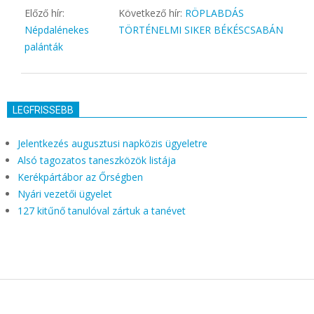
Előző hír:
Következő hír:
RÖPLABDÁS
Népdalénekes
TÖRTÉNELMI SIKER BÉKÉSCSABÁN
palánták
LEGFRISSEBB
Jelentkezés augusztusi napközis ügyeletre
Alsó tagozatos taneszközök listája
Kerékpártábor az Őrségben
Nyári vezetői ügyelet
127 kitűnő tanulóval zártuk a tanévet