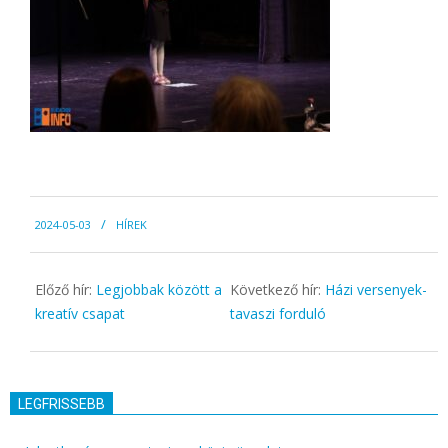
2024-
2024-05-03
HÍREK
05-
03
Előző hír:
Legjobbak között a
Következő hír:
Házi versenyek-
kreatív csapat
tavaszi forduló
LEGFRISSEBB