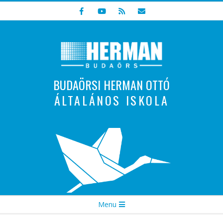
Skip
to
content
BUDAÖRSI HERMAN OTTÓ
ÁLTALÁNOS ISKOLA
Indulunk! Hamarosan újraindul oldalunk!
Secondary
Menu
Navigation