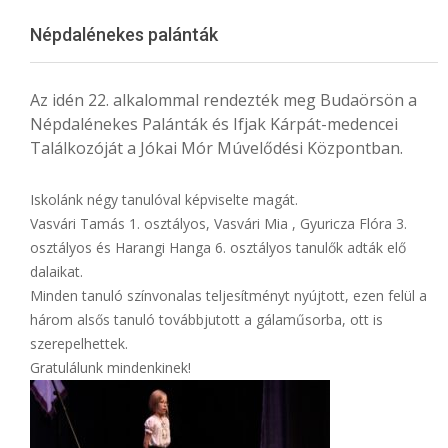
Menu
Népdalénekes palánták
Az idén 22. alkalommal rendezték meg Budaörsön a
Népdalénekes Palánták és Ifjak Kárpát-medencei
Találkozóját a Jókai Mór Múvelődési Központban.
Iskolánk négy tanulóval képviselte magát.
Vasvári Tamás 1. osztályos, Vasvári Mia , Gyuricza Flóra 3.
osztályos és Harangi Hanga 6. osztályos tanulők adták elő
dalaikat.
Minden tanuló színvonalas teljesítményt nyújtott, ezen felül a
három alsős tanuló továbbjutott a gálaműsorba, ott is
szerepelhettek.
Gratulálunk mindenkinek!