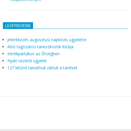
LEGFRISSEBB
Jelentkezés augusztusi napközis ügyeletre
Alsó tagozatos taneszközök listája
Kerékpártábor az Őrségben
Nyári vezetői ügyelet
127 kitűnő tanulóval zártuk a tanévet