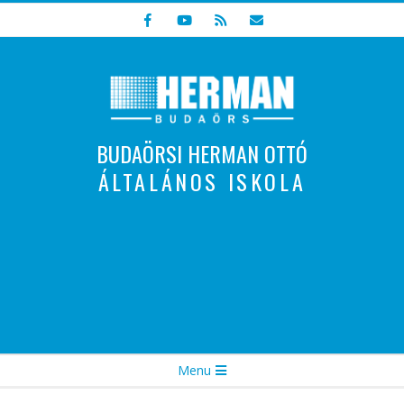
Skip
to
content
BUDAÖRSI HERMAN OTTÓ
ÁLTALÁNOS ISKOLA
Indulunk! Hamarosan újraindul oldalunk!
Secondary
Menu
Navigation