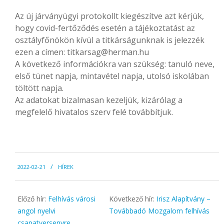
Az új járványügyi protokollt kiegészítve azt kérjük,
hogy covid-fertőződés esetén a tájékoztatást az
osztályfőnökön kívül a titkárságunknak is jelezzék
ezen a címen: titkarsag@herman.hu
A következő információkra van szükség: tanuló neve,
első tünet napja, mintavétel napja, utolsó iskolában
töltött napja.
Az adatokat bizalmasan kezeljük, kizárólag a
megfelelő hivatalos szerv felé továbbítjuk.
2022-
2022-02-21
HÍREK
02-
21
Előző hír:
Felhívás városi
Következő hír:
Irisz Alapítvány –
angol nyelvi
Továbbadó Mozgalom felhívás
csapatversenyre