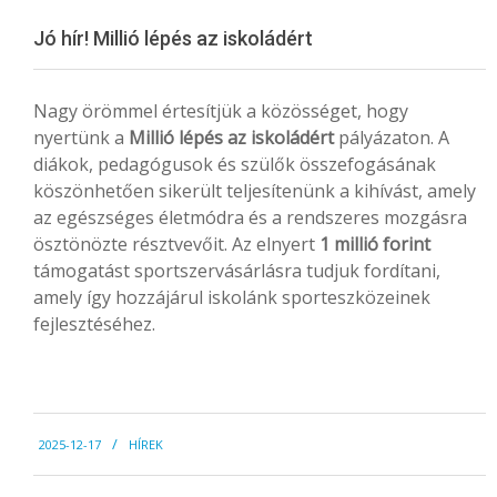
Menu
Jó hír! Millió lépés az iskoládért
Nagy örömmel értesítjük a közösséget, hogy
nyertünk a
Millió lépés az iskoládért
pályázaton. A
diákok, pedagógusok és szülők összefogásának
köszönhetően sikerült teljesítenünk a kihívást, amely
az egészséges életmódra és a rendszeres mozgásra
ösztönözte résztvevőit. Az elnyert
1 millió forint
támogatást sportszervásárlásra tudjuk fordítani,
amely így hozzájárul iskolánk sporteszközeinek
fejlesztéséhez.
2025-
2025-12-17
HÍREK
12-
17