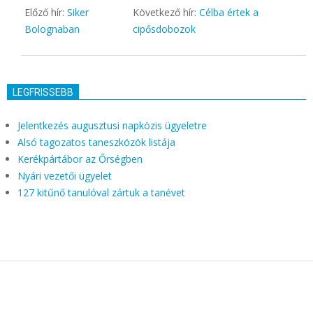
Előző hír:
Siker
Következő hír:
Célba értek a
Bolognaban
cipősdobozok
LEGFRISSEBB
Jelentkezés augusztusi napközis ügyeletre
Alsó tagozatos taneszközök listája
Kerékpártábor az Őrségben
Nyári vezetői ügyelet
127 kitűnő tanulóval zártuk a tanévet