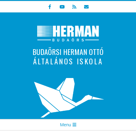
Skip
to
content
BUDAÖRSI HERMAN OTTÓ
ÁLTALÁNOS ISKOLA
Indulunk! Hamarosan újraindul oldalunk!
Secondary
Menu
Navigation