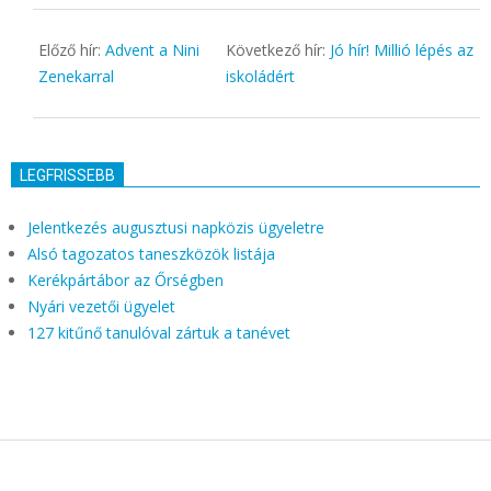
16
Előző hír:
Advent a Nini
Következő hír:
Jó hír! Millió lépés az
Zenekarral
iskoládért
LEGFRISSEBB
Jelentkezés augusztusi napközis ügyeletre
Alsó tagozatos taneszközök listája
Kerékpártábor az Őrségben
Nyári vezetői ügyelet
127 kitűnő tanulóval zártuk a tanévet