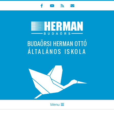
Skip
to
content
BUDAÖRSI HERMAN OTTÓ
ÁLTALÁNOS ISKOLA
Indulunk! Hamarosan újraindul oldalunk!
Secondary
Menu
Navigation