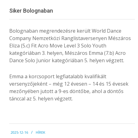
Menu
Siker Bolognaban
Bolognaban megrendezésre került World Dance
Company Nemzetközi Ranglistaversenyen Mészáros
Eliza (5.c) Fit Acro Move Level 3 Solo Youth
kategóriában 3. helyen, Mészáros Emma (7.b) Acro
Dance Solo Junior kategóriában 5. helyen végzett.
Emma a korcsoport legfiatalabb kvalifikált
versenyzőjeként – még 12 évesen – 14 és 15 évesek
mezőnyében jutott a 9-es döntőbe, ahol a döntős
tánccal az 5. helyen végzett.
2025-
2025-12-16
HÍREK
12-