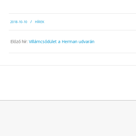
2018-
2018-10-10
HÍREK
10-
10
Előző hír:
Villámcsődület a Herman udvarán